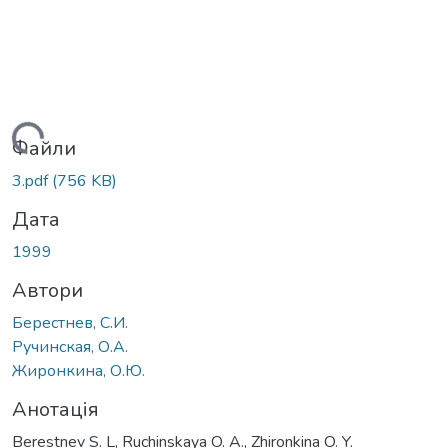
Вантажиться...
Файли
3.pdf
(756 KB)
Дата
1999
Автори
Берестнев, С.И.
Ручинская, О.А.
Жиронкина, О.Ю.
Анотація
Berestnev S. L, Ruchinskaya O. A., Zhironkina O. Y.