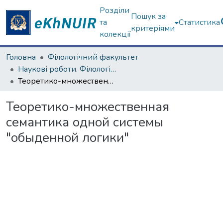
Розділи
Пошук за
та
Статистика
критеріями
колекції
Головна
Філологічний факультет
Наукові роботи. Філологічний факультет
Теоретико-множественная семантика одной системы "обыденной логики"
Теоретико-множественная
семантика одной системы
"обыденной логики"