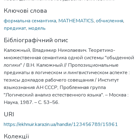
Ключові слова
формальна семантика
,
MATHEMATICS
,
обчислення
,
предикат
,
модель
Бібліографічний опис
Калюжный, Владимир Николаевич. Теоретико-
множественная семантика одной системы "обыденной
логики" / В.Н. Калюжный // Пропозициональные
предикаты в логическом и лингвистическом аспекте :
тезисы докладов рабочего совещания / Институт
языкознания АН СССР, Проблемная группа
"Логический анализ естественного языка". – Москва :
Наука, 1987. – С. 53–56.
URI
https://ekhnuir.karazin.ua/handle/123456789/15961
Колекції