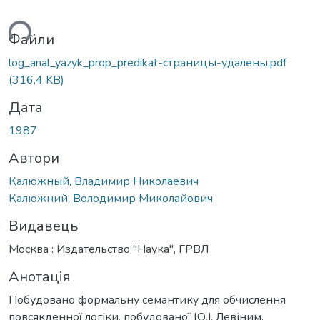
ься...
Файли
log_anal_yazyk_prop_predikat-страницы-удалены.pdf
(316,4 KB)
Дата
1987
Автори
Калюжный, Владимир Николаевич
Калюжний, Володимир Миколайович
Видавець
Москва : Издательство "Наука", ГРВЛ
Анотація
Побудовано формальну семантику для обчислення
повсякденної логіки, побудованої Ю.І. Левіним.