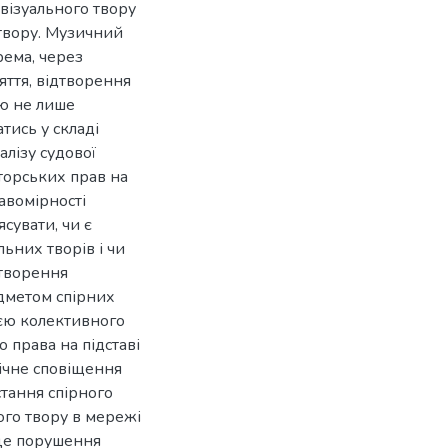
овізуального твору
 твору. Музичний
рема, через
яття, відтворення
ю не лише
тись у складі
алізу судової
орських прав на
авомірності
ясувати, чи є
ьних творів і чи
створення
едметом спірних
ією колективного
 права на підставі
лічне сповіщення
стання спірного
ого твору в мережі
сце порушення