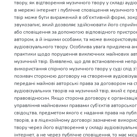
твору, як відтворення музичного твору у складі ауді
в мережі інтернет і публічне сповіщення музичного
твір може бути виражений в об’єктивній формі, зок
звукозапис, який дозволяє здійснювати його сприйн
або сповіщення за допомогою відповідного пристро
автором, а й іншими особами, та може використовува
аудіовізуального твору. Особлива увага приділена ан
практики щодо порушення виключних майнових авт
музичний твір. Виявлено, що для встановлення непр
використання спірного музичного твору у суді слід з’
позивач стороною договору на створення аудіовізуал
передані майнові авторські права за договором на 
аудіовізуальних творів на музичний твір, який є пр
правовідносин. Якщо сторона договору є організац
управління майновими правами суб’єктів авторського
свідоцтва, предметом якого є надання права на пуб
творів, а в ліцензійному договорі зазначене викори
твору через його відтворення у складі аудіовізуальн
інтернет, а не через публічне сповіщення, то має мі