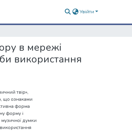
Увійти
вору в мережі
оби використання
зичний твір»,
о, що ознаками
єктивна форма
ну форму і
і музичної думки
 використання