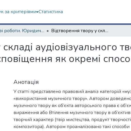
к за критеріями
Статистика
Наукові роботи. Юридичний факультет
Відтворення твору у складі аудіовізуального твору в мережі Інтернет і публічне сповіщення як окремі способи використання музичного твору
 складі аудіовізуального т
 сповіщення як окремі спос
Анотація
У статті представлено правовий аналіз категорій «му
«використання музичного твору». Автором доведен
музичного твору як об’єкта авторського права є об’
вираження або Втілення музичного твору в об’єктив
творчий характер (твір мистецтва, продукт творчост
композитора). Автором проаналізовано такі способи