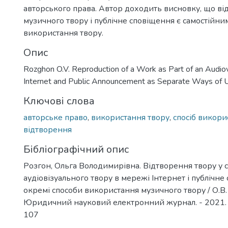
авторського права. Автор доходить висновку, що в
музичного твору і публічне сповіщення є самостійн
використання твору.
Опис
Rozghon O.V. Reproduction of a Work as Part of an Audio
Internet and Public Announcement as Separate Ways of 
Ключові слова
авторське право
,
використання твору
,
спосіб викори
відтворення
Бібліографічний опис
Розгон, Ольга Володимирівна. Відтворення твору у с
аудіовізуального твору в мережі Інтернет і публічне
окремі способи використання музичного твору / О.В. 
Юридичний науковий електронний журнал. - 2021. -
107