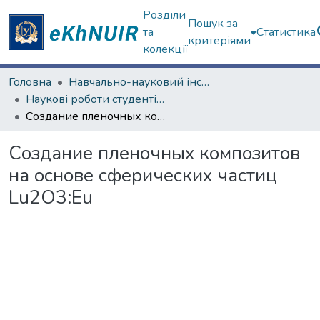
Розділи
Пошук за
та
Статистика
критеріями
колекції
Головна
Навчально-науковий інститут Хімії
Наукові роботи студентів та аспірантів. Навчально-науковий інститут Хімії
Создание пленочных композитов на основе сферических частиц Lu2O3:Eu
Создание пленочных композитов
на основе сферических частиц
Lu2O3:Eu