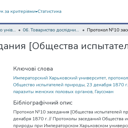
к за критеріями
Статистика
Історія Харківського університету
06. Товариство дослідників природи (1869-1930)
дания [Общества испытате
Ключові слова
Императорский Харьковский университет
,
протокол
Общество испытателей природы
,
23 декабря 1870 г.
паразиты женских половых органов
,
Гауссман
Бібліографічний опис
Протокол №10 заседания [Общества испытателей п
декабря 1870 г. // Протоколы заседаний Общества 
природы при Императорском Харьковском универси