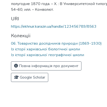
полугодие 1870 года. – Х. : В Университетской типог
54–60, илл. – Конволют.
URI
https://ekhnuir.karazin.ua/handle/123456789/8563
Колекції
06. Товариство дослідників природи (1869-1930)
Із історії харківської біологічної школи
Із історії харківської географічної школи
Повна інформація про документ
Google Scholar