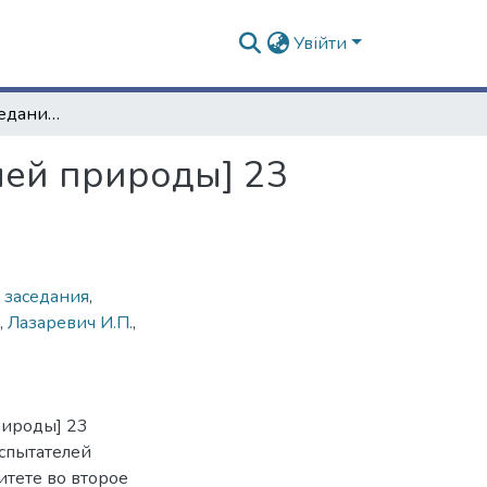
Увійти
Протокол №10 заседания [Общества испытателей природы] 23 декабря 1870 г.
лей природы] 23
 заседания
,
,
Лазаревич И.П.
,
рироды] 23
испытателей
тете во второе