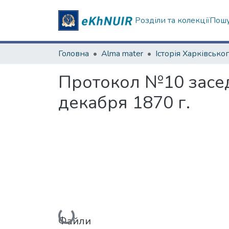
Розділи та колекції
Пошу
Головна
Alma mater
Протокол №10 засе
декабря 1870 г.
Вантажиться...
Файли