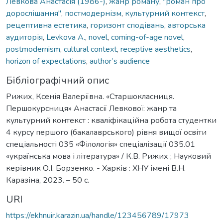
Левкова Анастасія (1986-)
,
жанр роману
,
"роман про
дорослішання"
,
постмодернізм
,
культурний контекст
,
рецептивна естетика
,
горизонт сподівань
,
авторська
аудиторія
,
Levkova А.
,
novel
,
coming-of-age novel
,
postmodernism
,
cultural context
,
receptive aesthetics
,
horizon of expectations
,
author’s audience
Бібліографічний опис
Рижих, Ксенія Валеріївна. «Старшокласниця.
Першокурсниця» Анастасії Левкової: жанр та
культурний контекст : кваліфікаційна робота студентки
4 курсу першого (бакалаврського) рівня вищої освіти
спеціальності 035 «Філологія» спеціалізації 035.01
«українська мова і література» / К.В. Рижих ; Науковий
керівник О.І. Борзенко. - Харків : ХНУ імені В.Н.
Каразіна, 2023. – 50 с.
URI
https://ekhnuir.karazin.ua/handle/123456789/17973