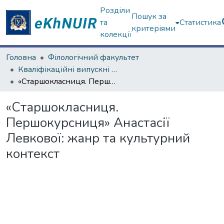
Розділи
Пошук за
та
Статистика
критеріями
колекції
Головна
Філологічний факультет
Кваліфікаційні випускні роботи бакалаврів. Філологічний факультет
«Старшокласниця. Першокурсниця» Анастасії Левкової: жанр та культурний контекст
«Старшокласниця.
Першокурсниця» Анастасії
Левкової: жанр та культурний
контекст