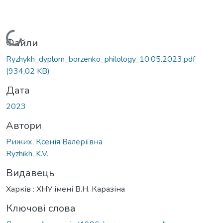
Вантажиться...
Файли
Ryzhykh_dyplom_borzenko_philology_10.05.2023.pdf
(934,02 KB)
Дата
2023
Автори
Рижих, Ксенія Валеріївна
Ryzhikh, K.V.
Видавець
Харків : ХНУ імені В.Н. Каразіна
Ключові слова