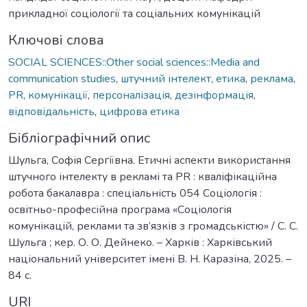
прикладної соціології та соціальних комунікацій
Ключові слова
SOCIAL SCIENCES::Other social sciences::Media and
communication studies
,
штучний інтелект
,
етика
,
реклама
,
PR
,
комунікації
,
персоналізація
,
дезінформація
,
відповідальність
,
цифрова етика
Бібліографічний опис
Шульга, Софія Сергіївна. Етичні аспекти використання
штучного інтелекту в рекламі та PR : кваліфікаційна
робота бакалавра : спеціальність 054 Соціологія :
освітньо-професійна програма «Соціологія
комунікацій, реклами та зв’язків з громадськістю» / С. С.
Шульга ; кер. О. О. Дейнеко. – Харків : Харківський
національний університет імені В. Н. Каразіна, 2025. –
84 с.
URI