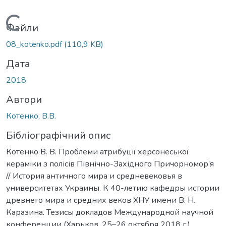
Вантажиться...
Файли
08_kotenko.pdf
(110,9 KB)
Дата
2018
Автори
Котенко, В.В.
Бібліографічний опис
Котенко В. В. Проблеми атрибуції херсонеської
кераміки з полісів Північно-Західного Причорномор’я
// История античного мира и средневековья в
университетах Украины. К 40-летию кафедры истории
древнего мира и средних веков ХНУ имени В. Н.
Каразина. Тезисы докладов Международной научной
конференции (Харьков, 25–26 октября 2018 г.).