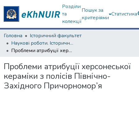
Розділи
Пошук за
та
Статистика
критеріями
колекції
Головна
Історичний факультет
Наукові роботи. Історичний факультет
Проблеми атрибуції херсонеської кераміки з полісів Північно-Західного Причорномор’я
Проблеми атрибуції херсонеської
кераміки з полісів Північно-
Західного Причорномор’я