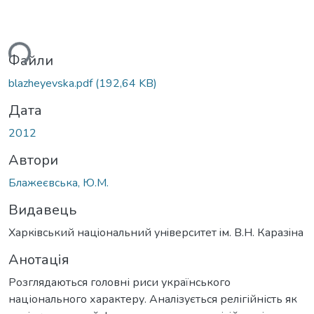
ься...
Файли
blazheyevska.pdf
(192,64 KB)
Дата
2012
Автори
Блажеєвська, Ю.М.
Видавець
Харкiвський нацiональний унiверситет iм. В.Н. Каразiна
Анотація
Розглядаються головні риси українського
національного характеру. Аналізується релігійність як