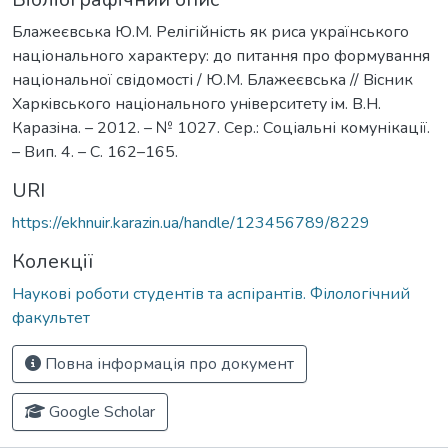
Блажеєвська Ю.М. Релігійність як риса українського
національного характеру: до питання про формування
національної свідомості / Ю.М. Блажеєвська // Вiсник
Харкiвського нацiонального унiверситету iм. В.Н.
Каразiна. – 2012. – № 1027. Сер.: Соціальні комунікації.
– Вип. 4. – С. 162–165.
URI
https://ekhnuir.karazin.ua/handle/123456789/8229
Колекції
Наукові роботи студентів та аспірантів. Філологічний
факультет
Повна інформація про документ
Google Scholar