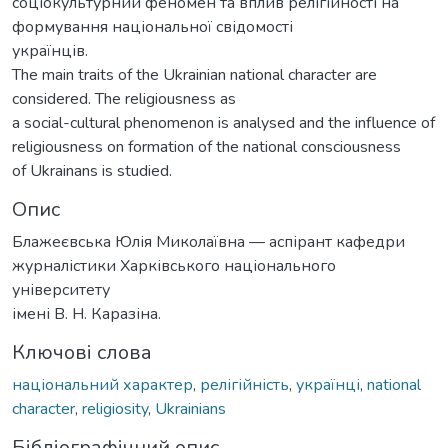
соціокультурний феномен та вплив релігійності на
формування національної свідомості
українців.
The main traits of the Ukrainian national character are
considered. The religiousness as
a social-cultural phenomenon is analysed and the influence of
religiousness on formation of the national consciousness
of Ukrainans is studied.
Опис
Блажеєвська Юлія Миколаївна — аспірант кафедри
журналістики Харківського національного
університету
імені В. Н. Каразіна.
Ключові слова
національний характер
,
релігійність
,
українці
,
national
character
,
religiosity
,
Ukrainians
Бібліографічний опис