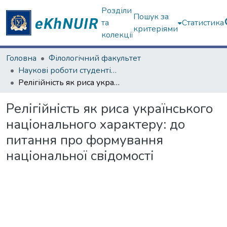
Розділи
Пошук за
та
Статистика
критеріями
колекції
Головна
Філологічний факультет
Наукові роботи студентів та аспірантів. Філологічний факультет
Релігійність як риса українського національного характеру: до питання про формування національної свідомості
Релігійність як риса українського
національного характеру: до
питання про формування
національної свідомості