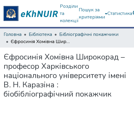
Розділи
Пошук за
та
Статистика
критеріями
колекції
Головна
Бібліотека
Бібліографічні покажчики
Єфросинія Хомівна Широкорад – професор Харківського національного університету імені В. Н. Каразіна : біобібліографічний покажчик
Єфросинія Хомівна Широкорад –
професор Харківського
національного університету імені
В. Н. Каразіна :
біобібліографічний покажчик