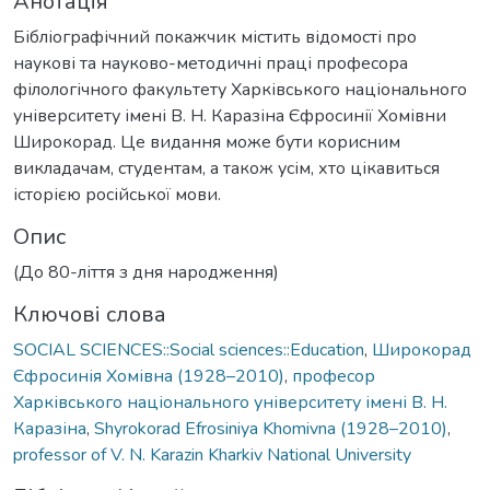
Анотація
Бібліографічний покажчик містить відомості про
наукові та науково-методичні праці професора
філологічного факультету Харківського національного
університету імені В. Н. Каразіна Єфросинії Хомівни
Широкорад. Це видання може бути корисним
викладачам, студентам, а також усім, хто цікавиться
історією російської мови.
Опис
(До 80-ліття з дня народження)
Ключові слова
SOCIAL SCIENCES::Social sciences::Education
,
Широкорад
Єфросинія Хомівна (1928–2010)
,
професор
Харківського національного університету імені В. Н.
Каразіна
,
Shyrokorad Efrosiniya Khomivna (1928–2010)
,
professor of V. N. Karazin Kharkiv National University