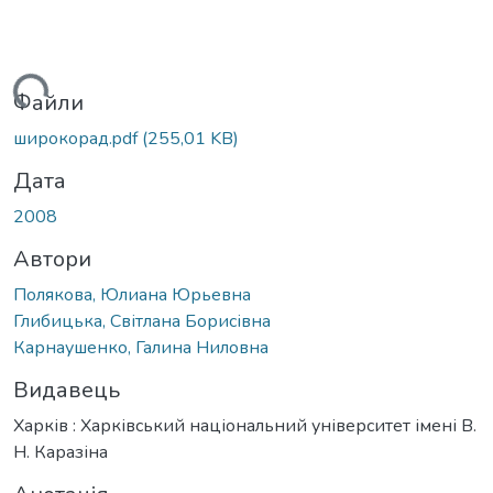
иться...
Файли
широкорад.pdf
(255,01 KB)
Дата
2008
Автори
Полякова, Юлиана Юрьевна
Глибицька, Світлана Борисівна
Карнаушенко, Галина Ниловна
Видавець
Харків : Харківський національний університет імені В.
Н. Каразіна