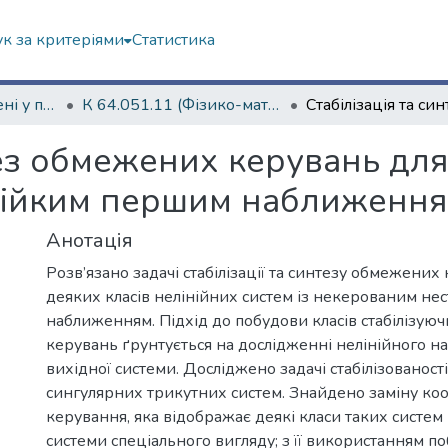
к за критеріями
Статистика
Дисертації захищені у постійних радах
К 64.051.11 (Фізико-математичні науки)
тез обмежених керувань для
стійким першим наближенн
Анотація
Розв’язано задачі стабілізації та синтезу обмежених
деяких класів нелінійних систем із некерованим н
наближенням. Підхід до побудови класів стабілізую
керувань ґрунтується на дослідженні нелінійного 
вихідної системи. Досліджено задачі стабілізованості
сингулярних трикутних систем. Знайдено заміну ко
керування, яка відображає деякі класи таких систем 
системи спеціального вигляду; з її використанням п