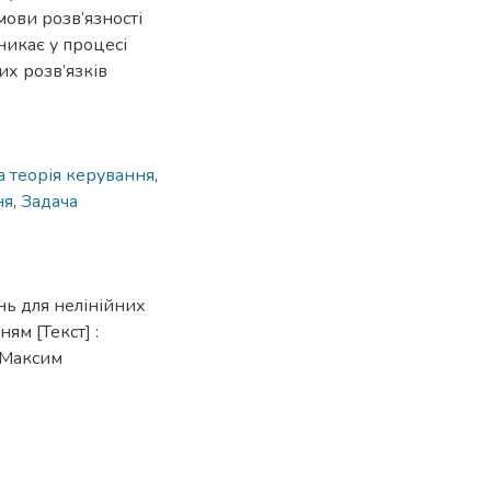
мови розв’язності
никає у процесі
х розв’язків
 теорія керування
,
ня
,
Задача
нь для нелінійних
м [Текст] :
я Максим