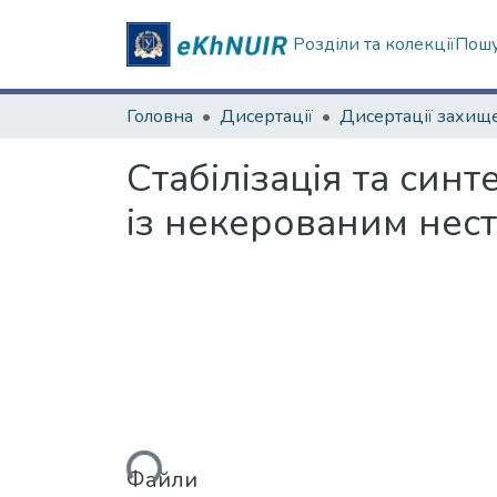
Розділи та колекції
Пошу
Головна
Дисертації
Стабілізація та син
із некерованим не
Вантажиться...
Файли