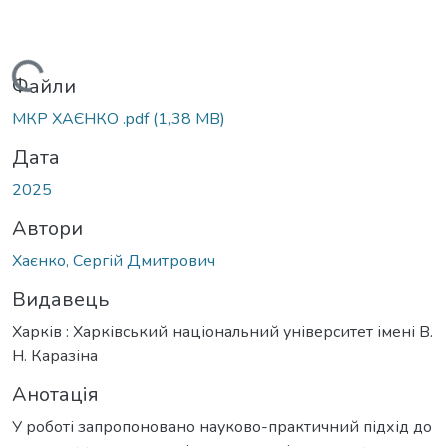
житься...
Файли
МКР ХАЄНКО .pdf
(1,38 MB)
Дата
2025
Автори
Хаєнко, Сергій Дмитрович
Видавець
Харків : Харківський національний університет імені В.
Н. Каразіна
Анотація
У роботі запропоновано науково-практичний підхід до