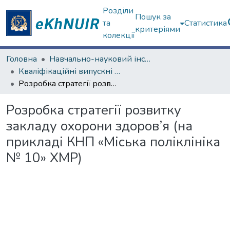
Розділи
Пошук за
та
Статистика
критеріями
колекції
Головна
Навчально-науковий інститут «Українська інженерно-педагогічна академія»
Кваліфікаційні випускні роботи магістрів. Навчально-науковий інститут «Українська інженерно-педагогічна академія»
Розробка стратегії розвитку закладу охорони здоров’я (на прикладі КНП «Міська поліклініка № 10» ХМР)
Розробка стратегії розвитку
закладу охорони здоров’я (на
прикладі КНП «Міська поліклініка
№ 10» ХМР)