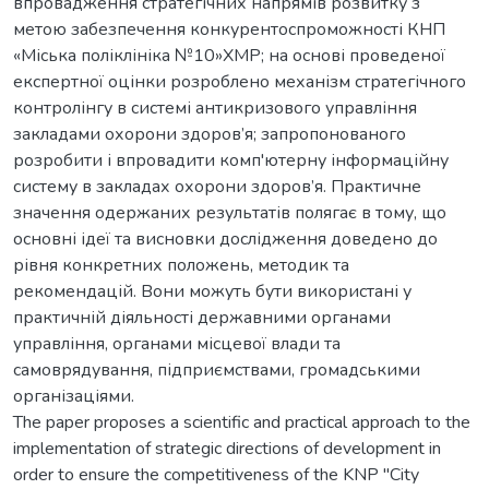
впровадження стратегічних напрямів розвитку з
метою забезпечення конкурентоспроможності КНП
«Міська поліклініка №10»ХМР; на основі проведеної
експертної оцінки розроблено механізм стратегічного
контролінгу в системі антикризового управління
закладами охорони здоров’я; запропонованого
розробити і впровадити комп'ютерну інформаційну
систему в закладах охорони здоров’я. Практичне
значення одержаних результатів полягає в тому, що
основні ідеї та висновки дослідження доведено до
рівня конкретних положень, методик та
рекомендацій. Вони можуть бути використані у
практичній діяльності державними органами
управління, органами місцевої влади та
самоврядування, підприємствами, громадськими
організаціями.
The paper proposes a scientific and practical approach to the
implementation of strategic directions of development in
order to ensure the competitiveness of the KNP "City