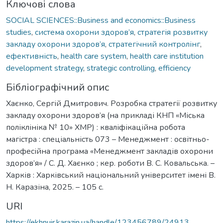
Ключові слова
SOCIAL SCIENCES::Business and economics::Business
studies
,
система охорони здоров’я
,
стратегія розвитку
закладу охорони здоров’я
,
стратегічний контролінг
,
ефективність
,
health care system
,
health care institution
development strategy
,
strategic controlling
,
efficiency
Бібліографічний опис
Хаєнко, Сергій Дмитрович. Розробка стратегії розвитку
закладу охорони здоров’я (на прикладі КНП «Міська
поліклініка № 10» ХМР) : кваліфікаційна робота
магістра : спеціальність 073 – Менеджмент : освітньо-
професійна програма «Менеджмент закладів охорони
здоров’я» / С. Д. Хаєнко ; кер. роботи В. С. Ковальська. –
Харків : Харківський національний університет імені В.
Н. Каразіна, 2025. – 105 с.
URI
https://ekhnuir.karazin.ua/handle/123456789/24913