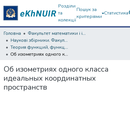
Розділи
Пошук за
та
Статистика
критеріями
колекції
Головна
Факультет математики і інформатики
Наукові збірники. Факультет математики і інформатики
Теория функций, функциональный анализ и их приложения (1965–1985 гг.)
Об изометриях одного класса идеальных координатных пространств
Об изометриях одного класса
идеальных координатных
пространств