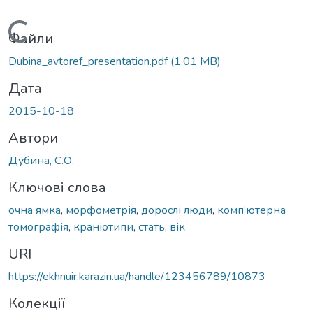
Вантажиться...
Файли
Dubina_avtoref_presentation.pdf
(1,01 MB)
Дата
2015-10-18
Автори
Дубина, С.О.
Ключові слова
очна ямка
,
морфометрія
,
дорослі люди
,
комп’ютерна
томографія
,
краніотипи
,
стать
,
вік
URI
https://ekhnuir.karazin.ua/handle/123456789/10873
Колекції