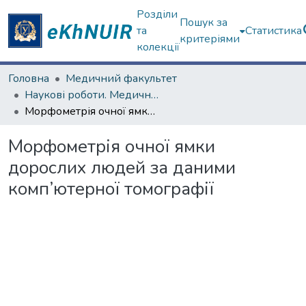
Розділи
Пошук за
та
Статистика
критеріями
колекції
Головна
Медичний факультет
Наукові роботи. Медичний факультет
Морфометрія очної ямки дорослих людей за даними комп’ютерної томографії
Морфометрія очної ямки
дорослих людей за даними
комп’ютерної томографії