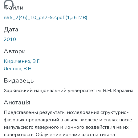
ься...
Файли
899_2(46)_10_p87-92.pdf
(1,36 MB)
Дата
2010
Автори
Кириченко, В.Г.
Леонов, В.Н.
Видавець
Харкiвський нацiональний унiверситет iм. В.Н. Каразiна
Анотація
Представлены результаты исследования структурно-
фазовых превращений в альфа-железе и сталях после
импульсного лазерного и ионного воздействия на их
поверхность. Облучение ионами азота и титана