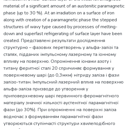
material of a significant amount of an austenitic paramagnetic
phase (up to 30 %). At an irradiation on a surface of iron
along with creation of a paramagnetic phase the stepped
structures of wavy type caused by processes of melting-
down and superfast refrigerating of surface layer have been
created. Представлені результати дослідження
структурно – фазових перетворень у альфа-залізі та
сталях, підданих імпульсному лазерному та іонному
впливу на поверхню. Опромінення іонами азоту і
титану феритної сталі 20 спричиняє формування у
поверхневому шарі (до 0,3мкм) нітриду заліза і фази
залізо-титан. Імпульсний лазерний вплив на поверхню
альфа-заліза призводе до утворення у
приповерхневому шарі первинного феромагнітного
матеріалу значної кількості аустенітної парамагнітної
фази (до 30%). При опроміненні на поверхні заліза
водночас з формуванням парамагнітної фази
утворюються ступінчасті структури хвилеподібного