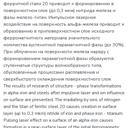
ферритной стали 20 приводит к формированию в
поверхностном слое (до 0,3 мкм) нитрида железа и
фазы железо-титан. Импульсное лазерное
воздействие на поверхность альфа-железа приводит к
образованию в приповерхностном слое исходного
ферромагнитного материала значительного
количества аустенитной парамагнитной фазы (до 30%).
При облучении на поверхности железа наряду с
формированием парамагнитной фазы образуются
ступенчатые структуры волнообразного типа,
обусловленные процессами расплавления и
сверхбыстрого охлаждения поверхностного слоя.
The results of research of structure - phase transformations
in alpha-iron and steels after impulsive laser and ion influence
on surface are presented. The irradiating by ions of nitrogen
and the titan of ferritic steel 20 causes creation in surface
layer (up to 0,3 mkm) nitride of iron and phase iron - titanium.
Pulsing laser effect on a surface of an alpha-iron causes
formation in a near-surface layer of the initial ferromagnetic