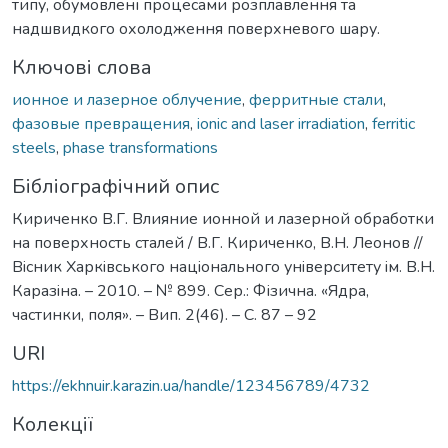
типу, обумовлені процесами розплавлення та
надшвидкого охолодження поверхневого шару.
Ключові слова
ионное и лазерное облучение
,
ферритные стали
,
фазовые превращения
,
ionic and laser irradiation
,
ferritic
steels
,
phase transformations
Бібліографічний опис
Кириченко В.Г. Влияние ионной и лазерной обработки
на поверхность сталей / В.Г. Кириченко, В.Н. Леонов //
Вiсник Харкiвського нацiонального унiверситету iм. В.Н.
Каразiна. – 2010. – № 899. Сер.: Фізична. «Ядра,
частинки, поля». – Вип. 2(46). – С. 87 – 92
URI
https://ekhnuir.karazin.ua/handle/123456789/4732
Колекції