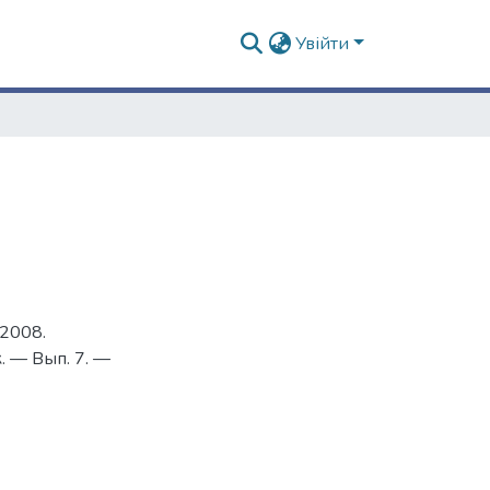
Увійти
-2008.
 — Вып. 7. —