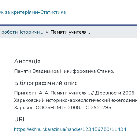
к за критеріями
Статистика
Наукові роботи. Історичний факультет
Памяти учителя…
Анотація
Памяти Владимира Никифоровича Станко.
Бібліографічний опис
Пригарин А. А. Памяти учителя… // Древности 2006
Харьковский историко-археологический ежегодник.
Харьков: ООО «НТМТ», 2008. - C. 292-295.
URI
https://ekhnuir.karazin.ua/handle/123456789/11494