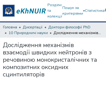
Розділи
Пошук за
та
Статистика
критеріями
колекції
Головна
Дисертації
Доктори філософії PhD
10 Природничі науки
Дослідження механізмів взаємодії швидких нейтронів з речовиною монокристалічних та композитних оксидних сцинтиляторів
Дослідження механізмів
взаємодії швидких нейтронів з
речовиною монокристалічних та
композитних оксидних
сцинтиляторів