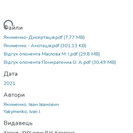
иться...
Файли
Якименко-Дисертація.pdf
(7,77 MB)
Якименко - Анотація.pdf
(301,13 KB)
Відгук опонента Маслова М. І..pdf
(29,8 MB)
Відгук опонента Понкратенка О. А..pdf
(30,49 MB)
Дата
2021
Автори
Якименко, Іван Іванович
Yakymenko, Ivan I.
Видавець
Харків : ХНУ імені В.Н. Каразіна