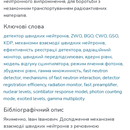
нейтронного випромінення, для боротьби з
незаконним транспортуванням радіоактивних
матеріалів.
Ключові слова
детектор швидких нейтронів
,
ZWO
,
BGO
,
CWO
,
GSO
,
KDP
,
механізми взаємодії швидких нейтронів
,
ефективність реєстрації детектора
,
радіаційний
монітор
,
швидкий передпідсилювач
,
ядерні рівні
,
модель відгуку сцинтилятора
,
режим лічення фотонів
,
збуджені рівні
,
гамма множинність
,
fast neutron
detector
,
mechanisms of fast neutron interaction
,
detector
registration efficiency
,
radiation monitor
,
fast preamplifier
,
nuclear levels
,
scintillator response model
,
photon counting
mode
,
excited levels
,
gamma multiplicity
Бібліографічний опис
Якименко, Іван Іванович. Дослідження механізмів
взаємодії швидких нейтронів з речовиною