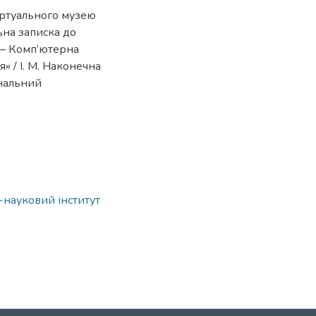
іртуального музею
ьна записка до
3 – Комп’ютерна
» / І. М. Наконечна
ональний
о-науковий інститут