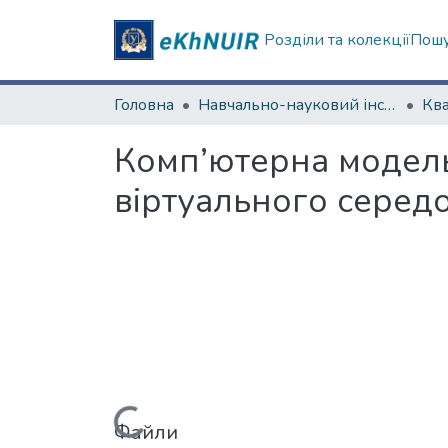
Розділи та колекції
Пошу
Головна
Навчально-науковий інститут комп'ютерних наук та штучного інтелекту
Комп’ютерна модель
віртуального серед
Файли