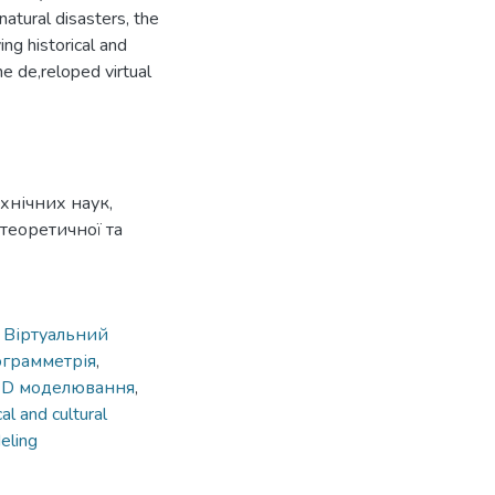
natural disasters, the
ng historical and
e de,reloped virtual
хнічних наук,
теоретичної та
,
Віртуальний
грамметрія
,
3D моделювання
,
cal and cultural
eling