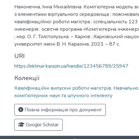
Наконечна, Інна Михайлівна. Комп’ютерна модель в
з елементами віртуального середовища : пояснювал
кваліфікаційної роботи магістра : сспеціальність 12
інженерія : освітня програма «Комп’ютерна інженерія
; кер. О. Г. Толстолузька. – Харків : Харківський наці
університет імені В. Н. Каразіна, 2023. – 87 с.
URI
https://ekhnuir.karazin.ua/handle/123456789/25947
Колекції
Кваліфікаційні випускні роботи магістрів. Навчальн
комп'ютерних наук та штучного інтелекту
Повна інформація про документ
Google Scholar