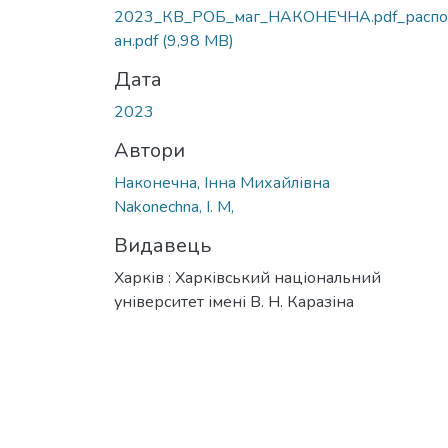
Вантажиться...
2023_КВ_РОБ_маг_НАКОНЕЧНА.pdf_распо
ан.pdf
(9,98 MB)
Дата
2023
Автори
Наконечна, Інна Михайлівна
Nakonechna, I. M,
Видавець
Харків : Харківський національний
університет імені В. Н. Каразіна