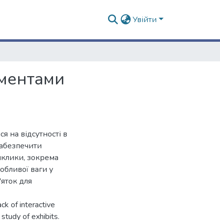
Увійти
ементами
я на відсутності в
забезпечити
виклики, зокрема
обливої ваги у
'яток для
ck of interactive
study of exhibits.