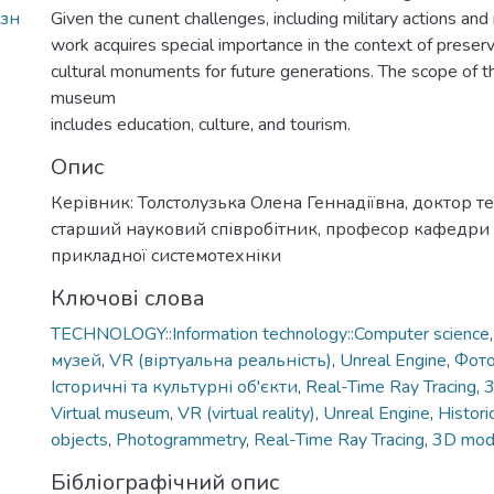
зн
Given the cuпent challenges, including military actions and 
work acquires special importance in the context of preservi
cultural monuments for future generations. The scope of th
museum
includes education, culture, and tourism.
Опис
Керівник: Толстолузька Олена Геннадіївна, доктор те
старший науковий співробітник, професор кафедри 
прикладної системотехніки
Ключові слова
TECHNOLOGY::Information technology::Computer science
музей
,
VR (віртуальна реальність)
,
Unreal Engine
,
Фото
Історичні та культурні об'єкти
,
Real-Time Ray Tracing
,
Virtual museum
,
VR (virtual reality)
,
Unreal Engine
,
Histori
objects
,
Photogrammetry
,
Real-Time Ray Tracing
,
3D mod
Бібліографічний опис