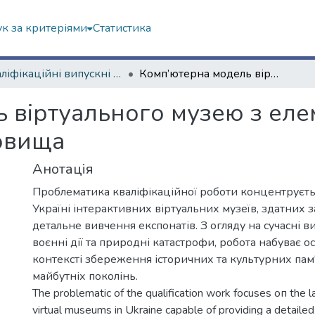
к за критеріями
Статистика
Кваліфікаційні випускні роботи магістрів. Навчально-науковий інститут комп'ютерних наук та штучного інтелекту
Комп’ютерна модель віртуального музею з елементами віртуального середовища
 віртуального музею з ел
овища
Анотація
Проблематика кваліфікаційної роботи концентруєтьс
Україні інтерактивних віртуальних музеїв, здатних 
детальне вивчення експонатів. З огляду на сучасні 
воєнні дії та природні катастрофи, робота набуває ос
контексті збереження історичних та культурних пам
майбутніх поколінь.
The problematic of the qualification work focuses оп the la
virtual museums in Ukraine capable of providing а detailed 