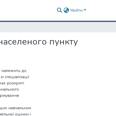
Увійти
 населеного пункту
» належить до
і спеціалізації
ках розкриті
онального
ормування
ищих навчальних
емельної оцінки і