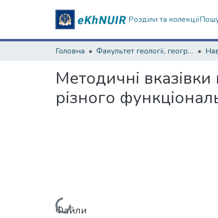
Розділи та колекції
Пошу
Головна
Факультет геології, географіії, рекреації і туризму
Методичні вказівки 
різного функціонал
Вантажиться...
Файли