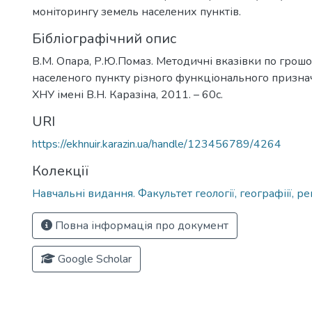
моніторингу земель населених пунктів.
Бібліографічний опис
В.М. Опара, Р.Ю.Помаз. Методичні вказівки по грошо
населеного пункту різного функціонального признач
ХНУ імені В.Н. Каразіна, 2011. – 60с.
URI
https://ekhnuir.karazin.ua/handle/123456789/4264
Колекції
Навчальні видання. Факультет геології, географіії, ре
Повна інформація про документ
Google Scholar