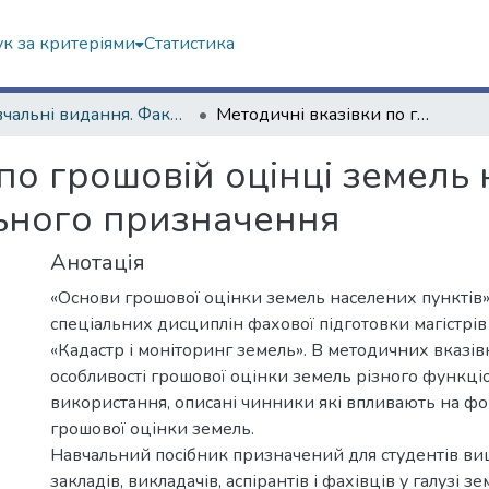
к за критеріями
Статистика
Навчальні видання. Факультет геології, географіії, рекреації і туризму
Методичні вказівки по грошовій оцінці земель населеного пункту різного функціонального призначення
по грошовій оцінці земель
ьного призначення
Анотація
«Основи грошової оцінки земель населених пунктів
спеціальних дисциплін фахової підготовки магістрів з
«Кадастр і моніторинг земель». В методичних вказів
особливості грошової оцінки земель різного функці
використання, описані чинники які впливають на ф
грошової оцінки земель.
Навчальний посібник призначений для студентів в
закладів, викладачів, аспірантів і фахівців у галузі з