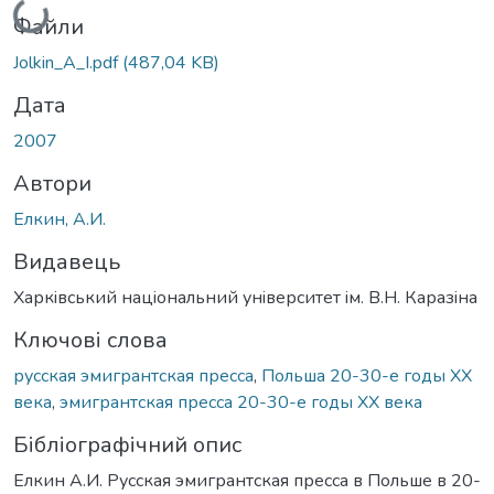
Файли
Jolkin_A_I.pdf
(487,04 KB)
Дата
2007
Автори
Елкин, А.И.
Видавець
Харкiвський нацiональний унiверситет iм. В.Н. Каразiна
Ключові слова
русская эмигрантская пресса
,
Польша 20-30-е годы ХХ
века
,
эмигрантская пресса 20-30-е годы ХХ века
Бібліографічний опис
Елкин А.И. Русская эмигрантская пресса в Польше в 20-