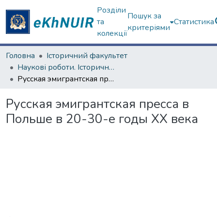
Розділи
Пошук за
та
Статистика
критеріями
колекції
Головна
Історичний факультет
Наукові роботи. Історичний факультет
Русская эмигрантская пресса в Польше в 20-30-е годы ХХ века
Русская эмигрантская пресса в
Польше в 20-30-е годы ХХ века
Вантажиться...