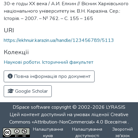
30-е годы ХХ века / А.И. Елкин // Вiсник Харкiвського
нацiонального унiверситету iм. В.Н. Каразiна. Сер.:
Історія. – 2007. – № 762. – С. 155 – 165
URI
https://ekhnuir.karazin.ua/handle/123456789/5113
Колекції
Наукові роботи. Історичний факультет
Повна інформація про документ
Google Scholar
DSpace software
copyright © 2002-2026
LYRASIS
Цей контент доступний на умовах ліцензії
Creative
Commons «Attribution-NonCommercial» 4.0 Всесвітня
.
Налаштування
Налаштування
Зворотній
куків
доступності
зв'язок