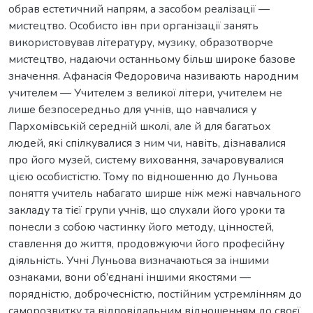
обрав естетичний напрям, а засобом реалізації —
мистецтво. Особисто івн при організації занять
використовував літературу, музику, образотворче
мистецтво, надаючи останньому більш широке базове
значення. Афанасія Федоровича називають народним
учителем — Учителем з великої літери, учителем не
лише безпосередньо для учнів, що навчалися у
Пархомівській середній школі, але й для багатьох
людей, які спілкувалися з ним чи, навіть, дізнавалися
про його музей, систему виховання, зачаровувалися
цією особистістю. Тому по відношенню до Луньова
поняття учитель набагато ширше ніж межі навчального
закладу та тієї групи учнів, що слухали його уроки та
понесли з собою частинку його методу, цінностей,
ставлення до життя, продовжуючи його професійну
діяльність. Учні Луньова визначаються за іншими
ознаками, вони об’єднані іншими якостями —
порядністю, доброчесністю, постійним устремлінням до
саморозвитку та відповідальним відношенням до своєї