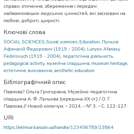
справи, оточення, збереження і передачі
найважливіших людських цінностей, які засновані на
любові, доброті, щирості.
Ключові слова
SOCIAL SCIENCES::Social sciences::Education
,
Луньов
Афанасій Федорович (1919 - 2004)
,
Lunyov Afanasy
Fedorovych (1919 - 2004)
,
педагогічна діяльність
,
pedagogical activity
,
музейна спадщина
,
museum heritage
,
естетичне виховання
,
aesthetic education
Бібліографічний опис
Павлова? Ольга Григорівна. Музейно-педагогічна
спадщина А. Ф. Луньова (середина ХХ ст.) / О. Г.
Павлова // Новий колегіум. – 2024. – № 3. – С. 122-127.
URI
https://ekhnuir.karazin.ua/handle/123456789/23864