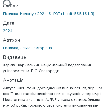
ься...
Файли
Павлова_Колегіум 2024_3_ГОТ (1).pdf
(535,13 KB)
Дата
2024
Автори
Павлова, Ольга Григорівна
Видавець
Харків : Харкiвський національний педагогічний
університет ім. Г. С. Сковороди
Анотація
Актуальність теми дослідження визначається, перш за
все, її недостатнім висвітленням в науковій літературі.
Педагогічна діяльність А. Ф. Луньова охоплює більше
ніж 50 років, і основою своєї системи виховання він