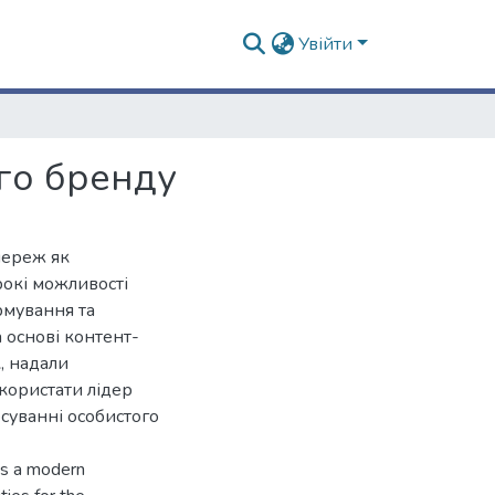
Увійти
го бренду
мереж як
рокі можливості
рмування та
 основі контент-
к, надали
користати лідер
осуванні особистого
as a modern