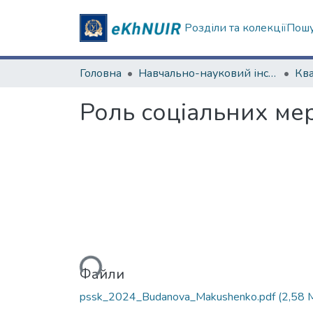
Розділи та колекції
Пошу
Головна
Навчально-науковий інститут соціології та медіакомунікацій
Роль соціальних ме
Вантажиться...
Файли
pssk_2024_Budanova_Makushenko.pdf
(2,58 