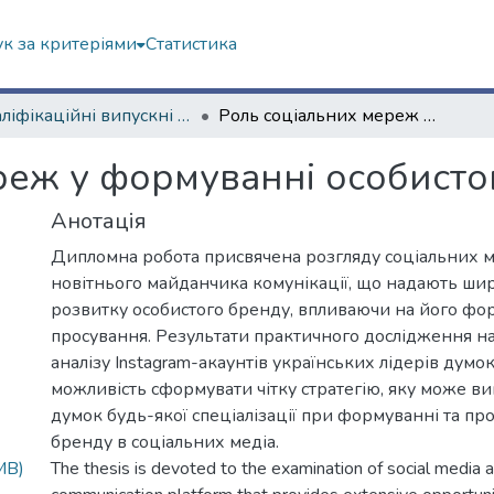
к за критеріями
Статистика
Кваліфікаційні випускні роботи бакалаврів. Навчально-науковий інститут соціології та медіакомунікацій
Роль соціальних мереж у формуванні особистого бренду
реж у формуванні особисто
Анотація
Дипломна робота присвячена розгляду соціальних 
новітнього майданчика комунікації, що надають ши
розвитку особистого бренду, впливаючи на його фо
просування. Результати практичного дослідження на
аналізу Instagram-акаунтів українських лідерів думо
можливість сформувати чітку стратегію, яку може ви
думок будь-якої спеціалізації при формуванні та пр
бренду в соціальних медіа.
MB)
The thesis is devoted to the examination of social media 