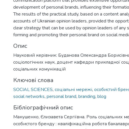
communication platform that provides extensive opportunit
development of personal brands, influencing their formati
The results of the practical study, based on a content anal
accounts of Ukrainian opinion leaders, provided the opport
clear strategy that can be used by opinion leaders of any sp
forming and promoting their personal brand on social medi
Опис
Науковий керівник: Буданова Олександра Борисівна
соціологічних наук, доцент кафедри прикладної соці
соціальних комунікацій
Ключові слова
SOCIAL SCIENCES
,
соціальні мережі
,
особистий бре
social networks
,
personal brand
,
branding
,
blog
Бібліографічний опис
Макушенко, Єлизавета Сергіївна. Роль соціальних 
особистого бренду : кваліфікаційна робота бакалаврс