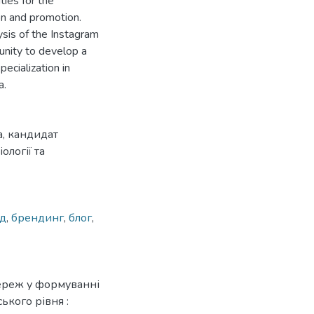
ies for the
on and promotion.
ysis of the Instagram
unity to develop a
ecialization in
a.
, кандидат
ології та
нд
,
брендинг
,
блог
,
мереж у формуванні
ького рівня :