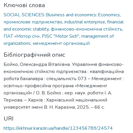
Ключові слова
SOCIAL SCIENCES::Business and economics::Economics
,
промислове підприємство
,
industrial enterprise
,
financial
and economic stability
,
фінансово-економічна стійкість
,
ПАТ «Мотор січ»
,
PJSC "Motor Sich"
,
management of
organizations
,
менеджмент організацій
Бібліографічний опис
Бойко, Олександра Віталіївна. Управління фінансово-
економічною стійкістю підприємства : кваліфікаційна
робота бакалавра : спеціальність 073 – Менеджмент :
освітньо-професійна програма «Менеджмент
організацій» / О. В. Бойко ; кер. наук. роботи І. А.
Тернова. – Харків : Харківський національний
університет імені В. Н. Каразіна, 2025. – 66 с.
URI
https://ekhnuir.karazin.ua/handle/123456789/24574