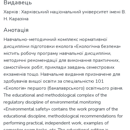
Видавець
Харків : Харківський національний університет імені В.
Н. Каразіна
Анотація
Навчально-методичний комплекс нормативної
дисципліни підготовки еколога «Екологічна безпека»
містить робочу програму навчальної дисципліни,
методичні рекомендації для виконання практичних,
самостійних робіт, приклади завдань семестрових
екзаменів тощо. Навчальне видання призначене для
здобувачів вищої освіти за спеціальністю 101
«Екологія» першого (бакалаврського) освітнього рівня.
The educational and methodological complex of the
regulatory discipline of environmental monitoring
«Environmental safety» contains the work program of the
educational discipline, methodological recommendations for
performing practical, independent work, examples of
semester exam tasks, etc. The educational edition is