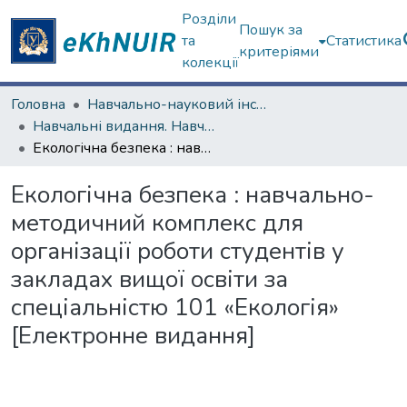
Розділи
Пошук за
та
Статистика
критеріями
колекції
Головна
Навчально-науковий інститут екології, зеленої енергетики та сталого розвитку
Навчальні видання. Навчально-науковий інститут екології, зеленої енергетики та сталого розвитку
Екологічна безпека : навчально-методичний комплекс для організації роботи студентів у закладах вищої освіти за спеціальністю 101 «Екологія» [Електронне видання]
Екологічна безпека : навчально-
методичний комплекс для
організації роботи студентів у
закладах вищої освіти за
спеціальністю 101 «Екологія»
[Електронне видання]