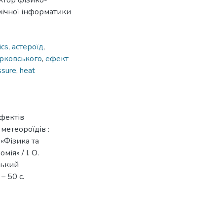
ктор фізико-
мічної інформатики
ics
,
астероїд
,
рковського
,
ефект
ssure
,
heat
ефектів
метеороїдів :
 «Фізика та
ія» / І. О.
вський
– 50 с.