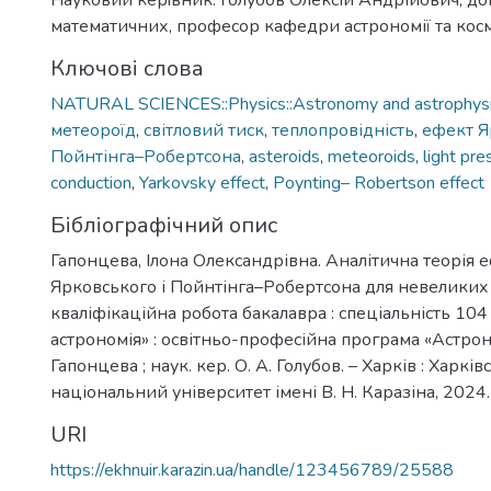
Науковий керiвник: Голубов Олексій Андрійович, до
математичних, професор кафедри астрономії та кос
Ключові слова
NATURAL SCIENCES::Physics::Astronomy and astrophys
метеороїд
,
світловий тиск
,
теплопровідність
,
ефект Я
Пойнтінга–Робертсона
,
asteroids
,
meteoroids
,
light pre
conduction
,
Yarkovsky effect
,
Poynting– Robertson effect
Бібліографічний опис
Гапонцева, Ілона Олександрівна. Аналітична теорія 
Ярковського і Пойнтінга–Робертсона для невеликих 
кваліфікаційна робота бакалавра : спеціальність 104
астрономія» : освітньо-професійна програма «Астроном
Гапонцева ; наук. кер. О. А. Голубов. – Харків : Харкі
національний університет імені В. Н. Каразіна, 2024. 
URI
https://ekhnuir.karazin.ua/handle/123456789/25588