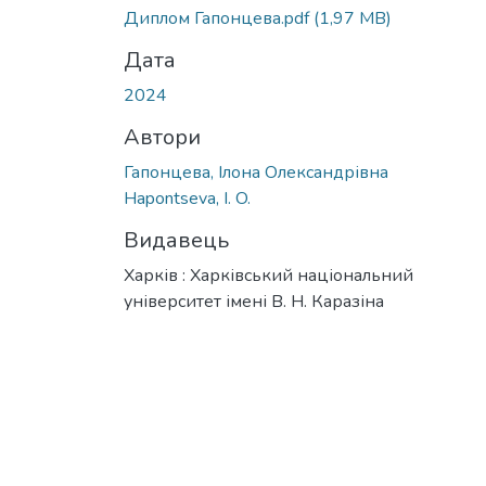
Вантажиться...
Диплом Гапонцева.pdf
(1,97 MB)
Дата
2024
Автори
Гапонцева, Ілона Олександрівна
Hapontseva, I. O.
Видавець
Харків : Харківський національний
університет імені В. Н. Каразіна