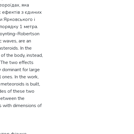
еороїдах, яка
х ефектів з єдиних
и Ярковського і
порядку 1 метра.
 Poynting–Robertson
c waves, are an
steroids. In the
of the body, instead,
. The two effects
y dominant for large
 ones. In the work,
meteoroids is built,
des of these two
n between the
s with dimensions of