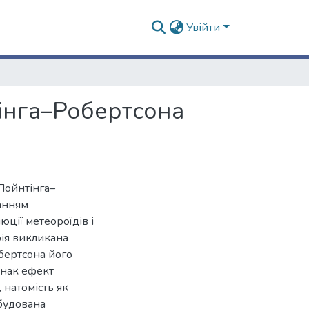
Увійти
тінга–Робертсона
Пойнтінга–
анням
ції метеороїдів і
рія викликана
обертсона його
днак ефект
 натомість як
обудована