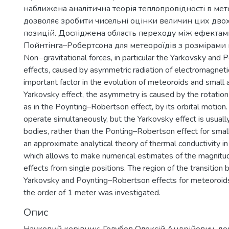
наближена аналітична теорія теплопровідності в мет
дозволяє зробити чисельні оцінки величин цих дво
позицій. Досліджена область переходу між ефектам
Пойнтінга–Робертсона для метеороїдів з розмірами 
Non−gravitational forces, in particular the Yarkovsky and
effects, caused by asymmetric radiation of electromagneti
important factor in the evolution of meteoroids and small a
Yarkovsky effect, the asymmetry is caused by the rotation 
as in the Poynting–Robertson effect, by its orbital motion
operate simultaneously, but the Yarkovsky effect is usuall
bodies, rather than the Ponting–Robertson effect for small
an approximate analytical theory of thermal conductivity in 
which allows to make numerical estimates of the magnitu
effects from single positions. The region of the transitio
Yarkovsky and Poynting–Robertson effects for meteoroid
the order of 1 meter was investigated.
Опис