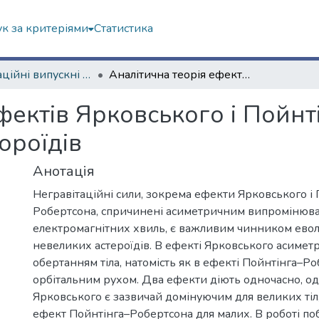
к за критеріями
Статистика
Кваліфікаційні випускні роботи бакалаврів. Фізичний факультет
Аналітична теорія ефектів Ярковського і Пойнтінга–Робертсона для невеликих метеороїдів
фектів Ярковського і Пойн
ороїдів
Анотація
Негравітаційні сили, зокрема ефекти Ярковського і 
Робертсона, спричинені асиметричним випромінюв
електромагнітних хвиль, є важливим чинником еволю
невеликих астероїдів. В ефекті Ярковського асимет
обертанням тіла, натомість як в ефекті Пойнтінга–Р
орбітальним рухом. Два ефекти діють одночасно, о
Ярковського є зазвичай домінуючим для великих тіл,
ефект Пойнтінга–Робертсона для малих. В роботі п