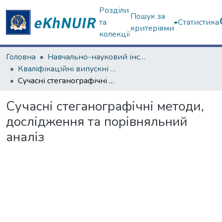
Розділи
Пошук за
та
Статистика
критеріями
колекції
Головна
Навчально-науковий інститут комп'ютерних наук та штучного інтелекту
Кваліфікаційні випускні роботи бакалаврів. Навчально-науковий інститут комп'ютерних наук та штучного інтелекту
Сучасні стеганографічні методи, дослідження та порівняльний аналіз
Сучасні стеганографічні методи,
дослідження та порівняльний
аналіз