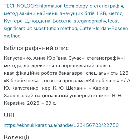
TECHNOLOGY::Information technology
,
стеганографія
,
метод заміни найменш значущих бітів
,
LSB
,
метод
Куттера-Джордана-Боссена
,
steganography
,
least
significant bit substitution method
,
Cutter-Jordan-Bossen
method
Бібліографічний опис
Капустенко, Анна Юріївна. Сучасні стеганографічні
методи, дослідження та порівняльний аналіз :
кваліфікаційна робота бакалавра : спеціальність 125
«Кібербезпека» : освітня програма «Кібербезпека» / А.
Ю. Капустенко ; кер. К. Ю. Шеханін. – Харків :
Харківський національний університет імені В. Н.
Каразіна, 2025. – 59 с.
URI
https://ekhnuir.karazin.ua/handle/123456789/22750
Колекції