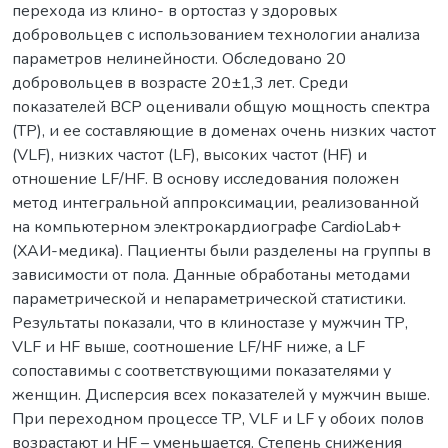
перехода из клино- в ортостаз у здоровых
добровольцев с использованием технологии анализа
параметров нелинейности. Обследовано 20
добровольцев в возрасте 20±1,3 лет. Среди
показателей ВСР оценивали общую мощность спектра
(ТР), и ее составляющие в доменах очень низких частот
(VLF), низких частот (LF), высоких частот (HF) и
отношение LF/HF. В основу исследования положен
метод интегральной аппроксимации, реализованной
на компьютерном электрокардиографе CardioLab+
(ХАИ-медика). Пациенты были разделены на группы в
зависимости от пола. Данные обработаны методами
параметрической и непараметрической статистики.
Результаты показали, что в клиностазе у мужчин ТР,
VLF и HF выше, соотношение LF/HF ниже, а LF
сопоставимы с соответствующими показателями у
женщин. Дисперсия всех показателей у мужчин выше.
При переходном процессе ТР, VLF и LF у обоих полов
возрастают и HF – уменьшается. Степень снижения