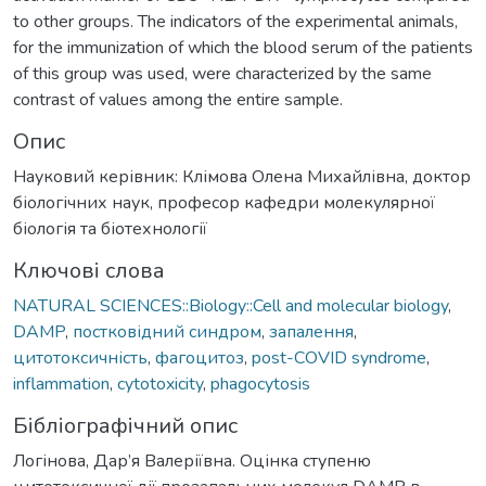
to other groups. The indicators of the experimental animals,
for the immunization of which the blood serum of the patients
of this group was used, were characterized by the same
contrast of values among the entire sample.
Опис
Науковий керівник: Клімова Олена Михайлівна, доктор
біологічних наук, професор кафедри молекулярної
біологія та біотехнології
Ключові слова
NATURAL SCIENCES::Biology::Cell and molecular biology
,
DAMP
,
постковідний синдром
,
запалення
,
цитотоксичність
,
фагоцитоз
,
post-COVID syndrome
,
inflammation
,
cytotoxicity
,
phagocytosis
Бібліографічний опис
Логінова, Дар’я Валеріївна. Оцінка ступеню