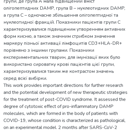
групи, де група А мала підвищений вміст
олігопептидних DAMP, група В – нуклеотидних DAMP,
а група С – одночасне збільшення олігопептидної та
нуклеотидної фракцій. Показники пацієнтів групи С
характеризувалися підвищеним утворенням активних
форм кисню, а також значним стрибком значення
маркеру пізньої активації лімфоцитів СD3+HLA-DR+
порівняно з іншими групами. Показники
експериментальних тварин, для імунізації яких було
використано сироватку крові пацієнтів цієї групи,
характеризувалися таким же контрастом значень
серед всієї вибірки.
This work provides important directions for further research
and the potential development of new therapeutic strategies
for the treatment of post-COVID syndrome. It assessed the
degree of cytotoxic effect of pro-inflammatory DAMP
molecules, which are formed in the body of patients with
COVID-19, whose condition is characterized as pathological,
on an experimental model. 2 months after SARS-CoV-2