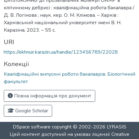
цитотоксичної дії прозапальних молекул DAMP в
клітинному дебрисі : кваліфікаційна робота бакалавра /
Д. В. Логінова ; наук. кер. О. М. Клімова. – Харків :
Харківський національний університет імені В. Н.
Каразіна, 2023. – 55 с.
URI
https://ekhnuir.karazin.ua/handle/123456789/22028
Колекції
Кваліфікаційні випускні роботи бакалаврів. Біологічний
факультет
Повна інформація про документ
Google Scholar
DSpace software
copyright © 2002-2026
LYRASIS
Цей контент доступний на умовах ліцензії
Creative