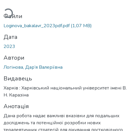
Вантажиться...
Файли
Loginova_bakalavr_2023pdf.pdf
(1,07 MB)
Дата
2023
Автори
Логінова, Дар’я Валеріївна
Видавець
Харків : Харківський національний університет імені В.
Н. Каразіна
Анотація
Дана робота надає важливі вказівки для подальших
досліджень та потенційної розробки нових
терапевтичних стратегій для лікування постковідного