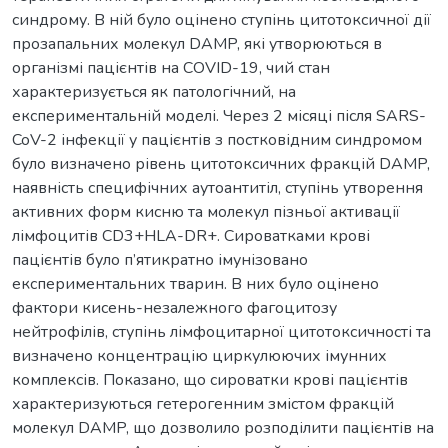
синдрому. В ній було оцінено ступінь цитотоксичної дії
прозапальних молекул DAMP, які утворюються в
організмі пацієнтів на COVID-19, чий стан
характеризується як патологічний, на
експериментальній моделі. Через 2 місяці після SARS-
CoV-2 інфекції у пацієнтів з постковідним синдромом
було визначено рівень цитотоксичних фракцій DAMP,
наявність специфічних аутоантитіл, ступінь утворення
активних форм кисню та молекул пізньої активації
лімфоцитів CD3+HLA-DR+. Сироватками крові
пацієнтів було п’ятикратно імунізовано
експериментальних тварин. В них було оцінено
фактори кисень-незалежного фагоцитозу
нейтрофілів, ступінь лімфоцитарної цитотоксичності та
визначено концентрацію циркулюючих імунних
комплексів. Показано, що сироватки крові пацієнтів
характеризуються гетерогенним змістом фракцій
молекул DAMP, що дозволило розподілити пацієнтів на