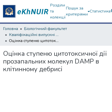
Розділи
Пошук за
та
Статистика
критеріями
колекції
Головна
Біологічний факультет
Кваліфікаційні випускні роботи бакалаврів. Біологічний факультет
Оцінка ступеню цитотоксичної дії прозапальних молекул DAMP в клітинному дебрисі
Оцінка ступеню цитотоксичної дії
прозапальних молекул DAMP в
клітинному дебрисі