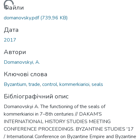
Вантажиться...
Файли
domanovsky.pdf
(739,96 KB)
Дата
2017
Автори
Domanovskyi, A.
Ключові слова
Byzantium
,
trade
,
control
,
kommerkiarioi
,
seals
Бібліографічний опис
Domanovskyi A. The functioning of the seals of
kommerkiarioi in 7–8th centuries // DAKAM’S
INTERNATIONAL HISTORY STUDIES MEETING
CONFERENCE PROCEEDINGS. BYZANTINE STUDIES '17
/ International Conference on Byzantine Empire and Byzantine