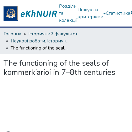
Розділи
Пошук за
та
Статистика
критеріями
колекції
Головна
Історичний факультет
Наукові роботи. Історичний факультет
The functioning of the seals of kommerkiarioi in 7–8th centuries
The functioning of the seals of
kommerkiarioi in 7–8th centuries