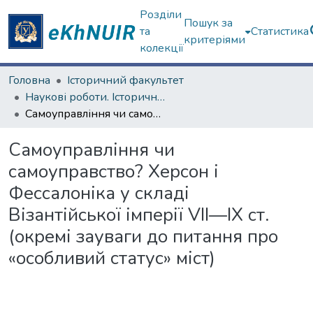
Розділи
Пошук за
та
Статистика
критеріями
колекції
Головна
Історичний факультет
Наукові роботи. Історичний факультет
Самоуправління чи самоуправство? Херсон і Феcсалоніка у складі Візантійської імперії VII—IX ст. (окремі зауваги до питання про «особливий статус» міст)
Самоуправління чи
самоуправство? Херсон і
Феcсалоніка у складі
Візантійської імперії VII—IX ст.
(окремі зауваги до питання про
«особливий статус» міст)