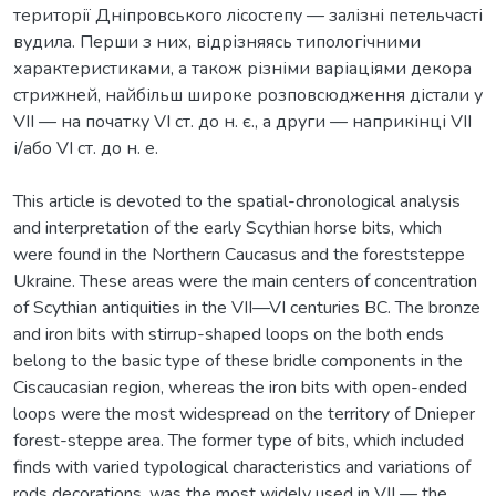
території Дніпровського лісостепу — залізні петельчасті
вудила. Перши з них, відрізняясь типологічними
характеристиками, а також різніми варіаціями декора
стрижней, найбільш широке розповсюдження дістали у
VII — на початку VI ст. до н. є., а други — наприкінці VII
і/або VI ст. до н. е.
This article is devoted to the spatial-chronological analysis
and interpretation of the early Scythian horse bits, which
were found in the Northern Caucasus and the foreststeppe
Ukraine. These areas were the main centers of concentration
of Scythian antiquities in the VII—VI centuries BC. The bronze
and iron bits with stirrup-shaped loops on the both ends
belong to the basic type of these bridle components in the
Ciscaucasian region, whereas the iron bits with open-ended
loops were the most widespread on the territory of Dnieper
forest-steppe area. The former type of bits, which included
finds with varied typological characteristics and variations of
rods decorations, was the most widely used in VII — the