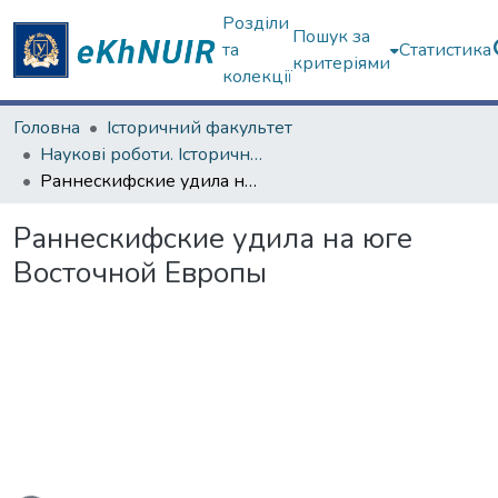
Розділи
Пошук за
та
Статистика
критеріями
колекції
Головна
Історичний факультет
Наукові роботи. Історичний факультет
Раннескифские удила на юге Восточной Европы
Раннескифские удила на юге
Восточной Европы