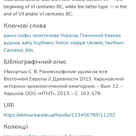
beginning of VI centuries BC, while the latter type — in the
end of VII and/or VI centuries BC.
Ключові слова
ранні скіфи
,
лісостепова Україна
,
Північний Кавказ
,
вудила
,
early Scythians
,
forest-steppe Ukraine
,
Northern
Caucasus
,
bits
Бібліографічний опис
Махортых С. В. Раннескифские удила на юге
Восточной Европы // Древности 2013. Харьковский
историко-археологический ежегодник. – Вып. 12. –
Харьков: ООО «НТМТ», 2013. – C. 163-178.
URI
https://ekhnuir.karazin.ua/handle/123456789/11252
Колекції