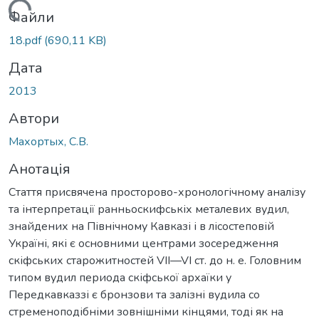
житься...
Файли
18.pdf
(690,11 KB)
Дата
2013
Автори
Махортых, С.В.
Анотація
Cтаття присвячена просторово-хронологічному аналізу
та інтерпретації ранньоскифськіх металевих вудил,
знайдених на Північному Кавказі і в лісостеповій
Україні, які є основними центрами зосередження
скіфських старожитностей VII—VI ст. до н. е. Головним
типом вудил периода скіфської архаїки у
Передкавказзі є бронзови та залізні вудила со
стременоподібніми зовнішніми кінцями, тоді як на