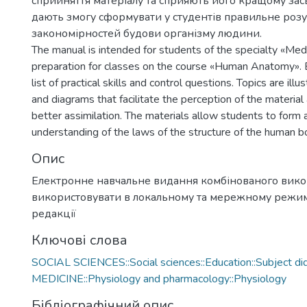
сприйняття матеріалу та сприяють його кращому за
дають змогу сформувати у студентів правильне роз
закономірностей будови організму людини.
The manual is intended for students of the specialty «Med
preparation for classes on the course «Human Anatomy». E
list of practical skills and control questions. Topics are ill
and diagrams that facilitate the perception of the material 
better assimilation. The materials allow students to form 
understanding of the laws of the structure of the human b
Опис
Електронне навчальне видання комбінованого вик
використовувати в локальному та мережному режимі
редакції
Ключові слова
SOCIAL SCIENCES::Social sciences::Education::Subject did
MEDICINE::Physiology and pharmacology::Physiology
Бібліографічний опис