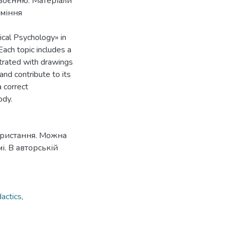
своєнню. Матеріали
уміння
ical Psychology» in
ach topic includes a
ustrated with drawings
and contribute to its
a correct
ody.
ористання. Можна
. В авторській
actics
,