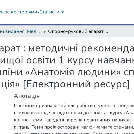
к за критеріями
Статистика
Навчальні видання. Медичний факультет
Опорно-руховий апарат : методичні рекомендації для самостійної роботи здобувачів вищої освіти 1 курсу навчання медичного факультету з дисципліни «Анатомія людини» спеціальності «Терапія та реабілітація» [Електронний ресурс]
ат : методичні рекомендац
вищої освіти 1 курсу навча
пліни «Анатомія людини» сп
тація» [Електронний ресурс]
Анотація
Посібник призначений для роботи студентів спеціал
психологія» під час підготовки до занять з курсу «А
кожної теми наведені перелік практичних навичок 
питань. Теми проілюстровані малюнками та схемами,