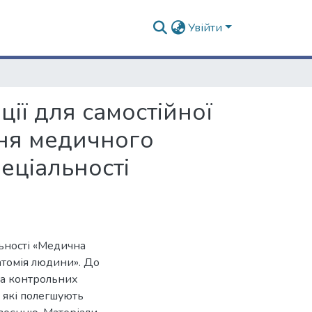
Увійти
ії для самостійної
ння медичного
еціальності
ьності «Медична
натомія людини». До
та контрольних
 які полегшують