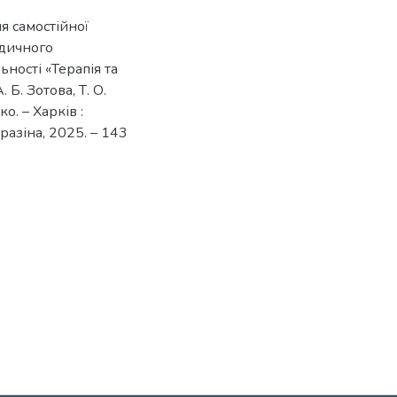
я самостійної
едичного
ності «Терапія та
 Б. Зотова, Т. О.
о. – Харків :
разіна, 2025. – 143