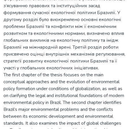
з’ясуванню правових та інституційних засад
формування сучасної екологічної політики Бразилії. У
другому розділі було виокремлено основні екологічні
проблеми Бразилії та конфлікти між її економічним
розвитком та екологічними нормами, визначено вплив
глобальних викликів на екологічну політику та імідж
Бразилії на міжнародній арені. Третій розділ роботи
присвячено оцінці внутрішніх механізмів регулювання,
стратегії розвитку екологічної політики Бразилії та її
участі у глобальних екологічних ініціативах.
The first chapter of the thesis focuses on the main
conceptual approaches and the evolution of environmental
policy formation under conditions of globalization, as well as
on clarifying the legal and institutional foundations of modern
environmental policy in Brazil. The second chapter identifies
Brazil’s major environmental problems and the conflicts
between its economic development and environmental
standards. It also examines the impact of global challenges