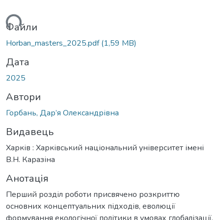
ься...
Файли
Horban_masters_2025.pdf
(1,59 MB)
Дата
2025
Автори
Горбань, Дар’я Олександрівна
Видавець
Харків : Харківський національний університет імені
В.Н. Каразіна
Анотація
Перший розділ роботи присвячено розкриттю
основних концептуальних підходів, еволюції
формування екологічної політики в умовах глобалізації,