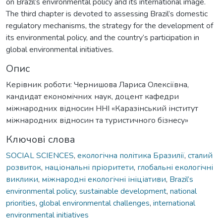
on Brazil’s environmental policy and its international image.
The third chapter is devoted to assessing Brazil’s domestic
regulatory mechanisms, the strategy for the development of
its environmental policy, and the country’s participation in
global environmental initiatives.
Опис
Керівник роботи: Чернишова Лариса Олексіївна,
кандидат економічних наук, доцент кафедри
міжнародних відносин ННІ «Каразінський інститут
міжнародних відносин та туристичного бізнесу»
Ключові слова
SOCIAL SCIENCES
,
екологічна політика Бразилії
,
сталий
розвиток
,
національні пріоритети
,
глобальні екологічні
виклики
,
міжнародні екологічні ініціативи
,
Brazil’s
environmental policy
,
sustainable development
,
national
priorities
,
global environmental challenges
,
international
environmental initiatives