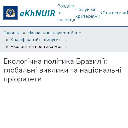
Розділи
Пошук за
та
Статистика
критеріями
колекції
Головна
Навчально-науковий інститут "Каразінський інститут міжнародних відносин та туристичного бізнесу"
Кваліфікаційні випускні роботи магістрів. Навчально-науковий інститут "Каразінський інститут міжнародних відносин та туристичного бізнесу"
Екологічна політика Бразилії: глобальні виклики та національні пріоритети
Екологічна політика Бразилії:
глобальні виклики та національні
пріоритети