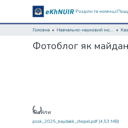
Розділи та колекції
Пошу
Головна
Навчально-науковий інститут соціології та медіакомунікацій
Фотоблог як майданч
Вантажиться...
Файли
pssk_2025_baydakk_chepel.pdf
(4,53 MB)