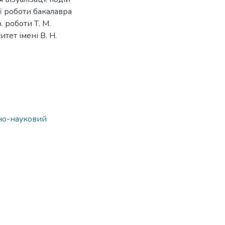
ої роботи бакалавра
. роботи Т. М.
тет імені В. Н.
ьно-науковий