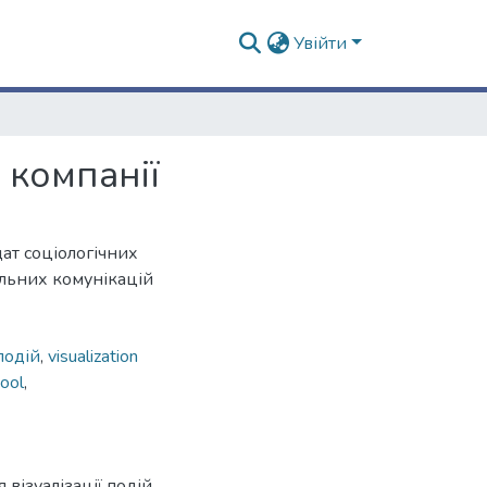
Увійти
 компанії
ат соціологічних
альних комунікацій
подій
,
visualization
ool
,
візуалізації подій