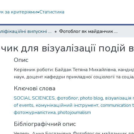
к за критеріями
Статистика
Кваліфікаційні випускні роботи бакалаврів. Навчально-науковий інститут соціології та медіакомунікацій
Фотоблог як майданчик для візуалізації подій в компанії
ик для візуалізації подій в
Опис
Керівник роботи: Байдак Тетяна Михайлівна, кандид
наук, доцент кафедри прикладної соціології та соці
Ключові слова
SOCIAL SCIENCES
,
фотоблог
,
photo blog
,
візуалізація 
of events
,
комунікаційний інструмент
,
communication t
фотожурналістика
,
photojournalism
Бібліографічний опис
Чепель, Анна Богданівна. Фотоблог як майданчик для 