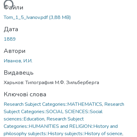
ться...
Файли
Tom_1_5_Ivanov.pdf
(3,88 MB)
Дата
1889
Автори
Иванов, И.И.
Видавець
Харьков: Типография М.Ф. Зильберберга
Ключові слова
Research Subject Categories::MATHEMATICS
,
Research
Subject Categories::SOCIAL SCIENCES::Social
sciences::Education
,
Research Subject
Categories::HUMANITIES and RELIGION::History and
philosophy subjects::History subjects::History of science
,