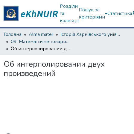
Розділи
Пошук за
та
Статистика
критеріями
колекції
Головна
Alma mater
Історія Харківського університету
09. Математичне товариство (з 1879 р.)
Об интерполировании двух произведений
Об интерполировании двух
произведений