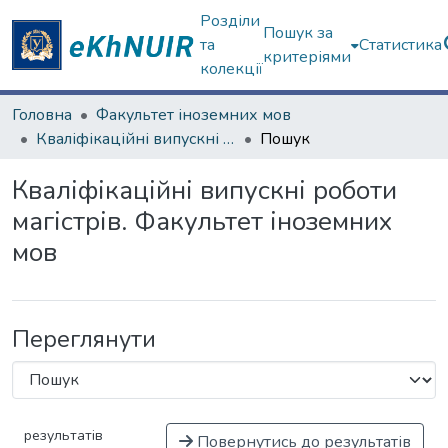
Розділи
Пошук за
та
Статистика
критеріями
колекції
Головна
Факультет іноземних мов
Кваліфікаційні випускні роботи магістрів. Факультет іноземних мов
Пошук
Кваліфікаційні випускні роботи
магістрів. Факультет іноземних
мов
Переглянути
результатів
Повернутись до результатів