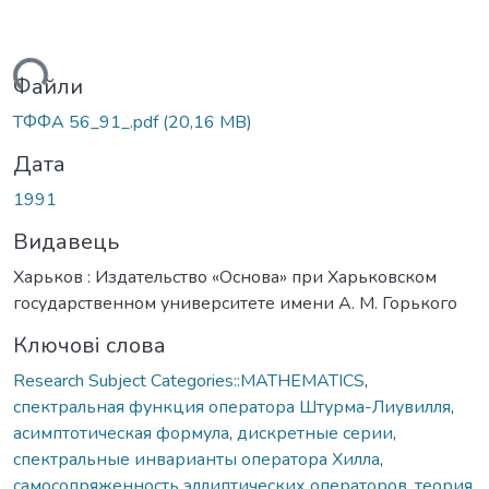
ься...
Файли
ТФФА 56_91_.pdf
(20,16 MB)
Дата
1991
Видавець
Харьков : Издательство «Основа» при Харьковском
государственном университете имени А. М. Горького
Ключові слова
Research Subject Categories::MATHEMATICS
,
спектральная функция оператора Штурма-Лиувилля
,
асимптотическая формула
,
дискретные серии
,
спектральные инварианты оператора Хилла
,
самосопряженность эллиптических операторов
,
теория