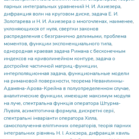
парных интегральных уравнений Н. И. Ахиезера
,
дифракция волн на круговом диске
,
задача Е. И.
Золотарева и Н. И. Ахиезера о многочленах, наименее
,
уклоняющихся от нуля
,
свертки законов
распределения с безгранично делимыми
,
проблема
моментов
,
функции экспоненциального типа
,
однородная краевая задача Римана с бесконечным
индексов на криволинейном контуре
,
задача о
достройке частичной матриц-функции
,
интерполяционная задача
,
функциональные модели
на римановой поверхности
,
теорема Неванлинны-
Адамяна-Арова-Крейна в полуопределенном случае
,
аналитические функции, имеющие максимум модуля
на луче
,
спектральна функція оператора Штурма-
Ліувіля
,
асимптотична формула
,
дискретні серії
,
спектральні інваріанти оператора Хілла
,
самосполучення еліптичних операторів
,
теорія парних
інтегральних рівнянь Н. І. Ахієзера
,
дифракція хвиль