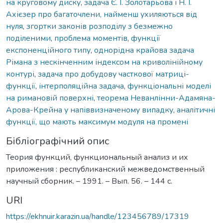
на круговому диску
,
задача Є. І. Золотарьова і Н. І.
Ахієзер про багаточлени, найменш ухиляються від
нуля
,
згортки законів розподілу з безмежно
поділеними
,
проблема моментів
,
функції
експоненційного типу
,
однорідна крайова задача
Рімана з нескінченним індексом на криволінійному
контурі
,
задача про добудову часткової матриці-
функції
,
інтерполяційна задача
,
функціональні моделі
на римановій поверхні
,
теорема Неванлінни-Адамяна-
Арова-Крейна у напіввизначеному випадку
,
аналітичні
функції, що мають максимум модуля на промені
Бібліографічний опис
Теория функций, функциональный анализ и их
приложения : республиканский межведомственный
научный сборник. – 1991. – Вып. 56. – 144 с.
URI
https://ekhnuir.karazin.ua/handle/123456789/17319