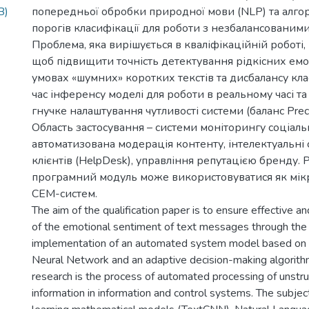
B)
попередньої обробки природної мови (NLP) та алгор
порогів класифікації для роботи з незбалансованим
Проблема, яка вирішується в кваліфікаційній роботі, 
щоб підвищити точність детектування рідкісних емо
умовах «шумних» коротких текстів та дисбалансу клас
час інференсу моделі для роботи в реальному часі т
гнучке налаштування чутливості системи (баланс Precis
Область застосування – системи моніторингу соціал
автоматизована модерація контенту, інтелектуальні
клієнтів (HelpDesk), управління репутацією бренду.
програмний модуль може використовуватися як мікро
СЕМ-систем.
The aim of the qualification paper is to ensure effective and
of the emotional sentiment of text messages through the 
implementation of an automated system model based on 
Neural Network and an adaptive decision-making algorithm
research is the process of automated processing of unstru
information in information and control systems. The subjec