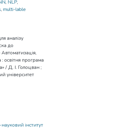
NN
,
NLP
,
s
,
multi-lable
ля аналізу
ска до
– Автоматизація,
 : освітня програма
/ Д. І. Голоцван ;
ьний університет
о-науковий інститут