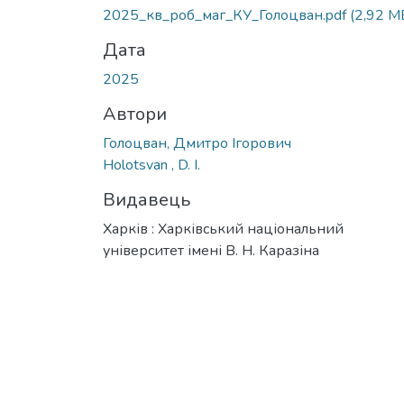
2025_кв_роб_маг_КУ_Голоцван.pdf
(2,92 M
Дата
2025
Автори
Голоцван, Дмитро Ігорович
Holotsvan , D. I.
Видавець
Харків : Харківський національний
університет імені В. Н. Каразіна