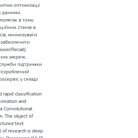
итми оптимізації
и даними.
полягає в тому,
ційних станів в
ів, мінімізувати
а забезпечити
ion/Recall).
ьних мереж,
 служби підтримки
 Розроблений
сервіс у складі
 rapid classification
creation and
a Convolutional
. The object of
ctured text
t of research is deep