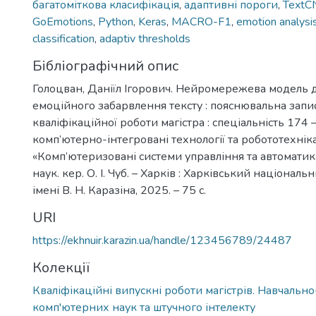
багатоміткова класифікація
,
адаптивні пороги
,
TextC
GoEmotions
,
Python
,
Keras
,
MACRO-F1
,
emotion analysi
classification
,
adaptiv thresholds
Бібліографічний опис
Голоцван, Даніїл Ігорович. Нейромережева модель д
емоційного забарвлення тексту : пояснювальна запи
кваліфікаційної роботи магістра : спеціальність 174 
комп’ютерно-інтегровані технології та робототехніка
«Комп’ютеризовані системи управління та автоматика» 
наук. кер. О. І. Чуб. – Харків : Харківський націонал
імені В. Н. Каразіна, 2025. – 75 с.
URI
https://ekhnuir.karazin.ua/handle/123456789/24487
Колекції
Кваліфікаційні випускні роботи магістрів. Навчальн
комп'ютерних наук та штучного інтелекту