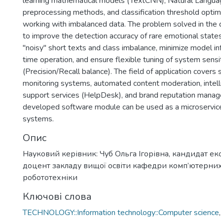
learning mathematical models (TextCNN), Natural Langu
preprocessing methods, and classification threshold optimi
working with imbalanced data. The problem solved in the qu
to improve the detection accuracy of rare emotional states
"noisy" short texts and class imbalance, minimize model in
time operation, and ensure flexible tuning of system sensit
(Precision/Recall balance). The field of application covers 
monitoring systems, automated content moderation, intel
support services (HelpDesk), and brand reputation mana
developed software module can be used as a microservic
systems.
Опис
Науковий керівник: Чуб Ольга Ігорівна, кандидат ек
доцент закладу вищої освіти кафедри комп’ютерних
робототехніки
Ключові слова
TECHNOLOGY::Information technology::Computer science