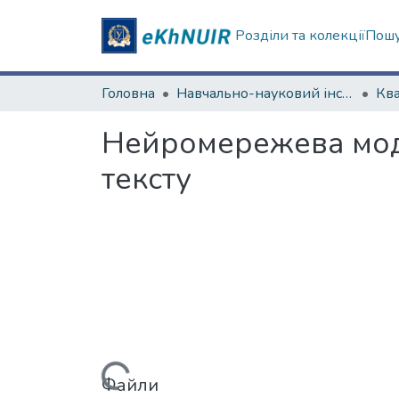
Розділи та колекції
Пошу
Головна
Навчально-науковий інститут комп'ютерних наук та штучного інтелекту
Нейромережева моде
тексту
Вантажиться...
Файли