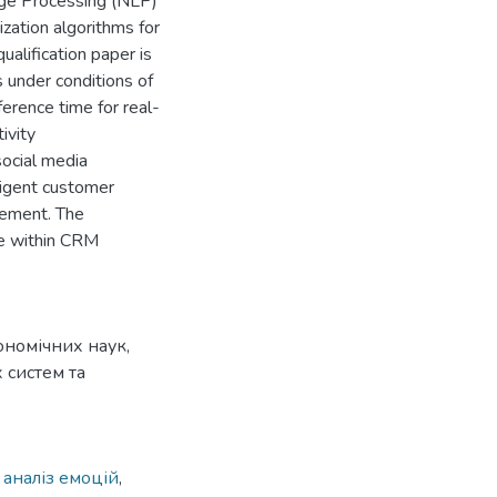
age Processing (NLP)
zation algorithms for
alification paper is
 under conditions of
ference time for real-
ivity
social media
ligent customer
gement. The
e within CRM
ономічних наук,
 систем та
,
аналіз емоцій
,