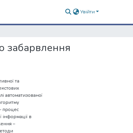
Увійти
о забарвлення
ивної та
екстових
лі автоматизованої
лгоритму
– процес
ї інформації в
ення –
методи