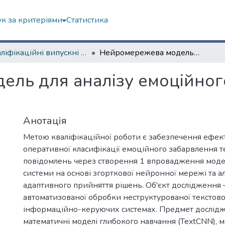
к за критеріями
Статистика
Кваліфікаційні випускні роботи магістрів. Навчально-науковий інститут комп'ютерних наук та штучного інтелекту
Нейромережева модель для аналізу емоційного забарвлення тексту
ль для аналізу емоційног
Анотація
Метою кваліфікаційної роботи є забезпечення ефект
оперативної класифікації емоційного забарвлення т
повідомлень через створення 1 впровадження моде
системи на основі згорткової нейронної мережі та а
адаптивного прийняття рішень. Об'єкт дослідження 
автоматизованої обробки неструктурованої текстово
інформаційно-керуючих системах. Предмет дослідж
математичні моделі глибокого навчання (TextCNN), 