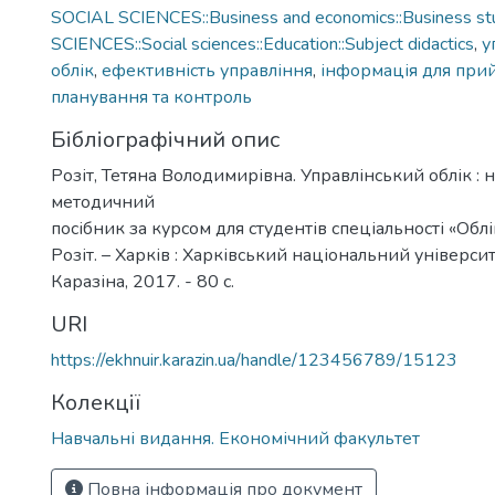
SOCIAL SCIENCES::Business and economics::Business st
SCIENCES::Social sciences::Education::Subject didactics
,
у
облік
,
ефективність управління
,
інформація для при
планування та контроль
Бібліографічний опис
Розіт, Тетяна Володимирівна. Управлінський облік : 
методичний
посібник за курсом для студентів спеціальності «Облік 
Розіт. – Харків : Харківський національний університ
Каразіна, 2017. - 80 с.
URI
https://ekhnuir.karazin.ua/handle/123456789/15123
Колекції
Навчальні видання. Економічний факультет
Повна інформація про документ