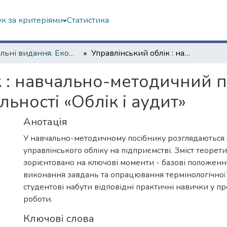
к за критеріями
Статистика
Навчальні видання. Економічний факультет
Управлінський облік : навчально-методичний посібник за курсом для студентів спеціальності «Облік і аудит»
к : навчально-методичний п
льності «Облік і аудит»
Анотація
У навчально-методичному посібнику розглядаються 
управлінського обліку на підприємстві. Зміст теоре
зорієнтовано на ключові моменти - базові положенн
виконання завдань та опрацювання термінологічної
студентові набути відповідні практичні навички у пр
роботи.
Ключові слова