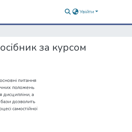
Увійти
осібник за курсом
основні питання
тичних положень
я дисципліни, а
 бази дозволить
оцесі самостійної