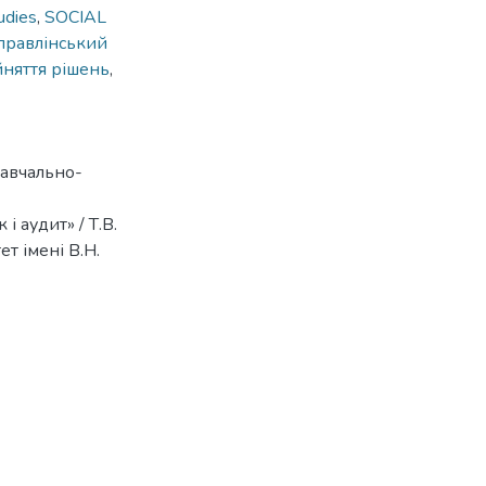
udies
,
SOCIAL
правлінський
йняття рішень
,
навчально-
і аудит» / Т.В.
ет імені В.Н.