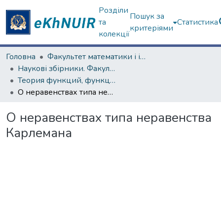
Розділи
Пошук за
та
Статистика
критеріями
колекції
Головна
Факультет математики і інформатики
Наукові збірники. Факультет математики і інформатики
Теория функций, функциональный анализ и их приложения (1965–1985 гг.)
О неравенствах типа неравенства Карлемана
О неравенствах типа неравенства
Карлемана