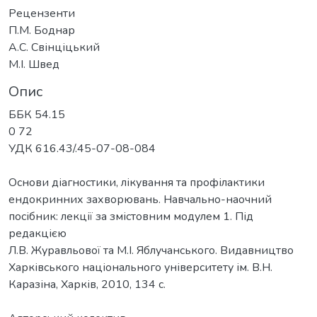
Рецензенти
П.М. Боднар
А.С. Свінціцький
М.І. Швед
Опис
ББК 54.15
0 72
УДК 616.43/.45-07-08-084
Основи діагностики, лікування та профілактики
ендокринних захворювань. Навчально-наочний
посібник: лекції за змістовним модулем 1. Під
редакцією
Л.В. Журавльової та М.І. Яблучанського. Видавництво
Харківського національного університету ім. В.Н.
Каразіна, Харків, 2010, 134 с.