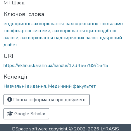
М.І. Швед
Ключові слова
ендокринні захворювання
,
захворювання гіпоталамо-
гіпофізарної системи
,
захворювання щитоподібної
залози
,
захворювання надниркових залоз
,
цукровий
діабет
URI
https://ekhnuir.karazin.ua/handle/123456789/1645
Колекції
Навчальні видання. Медичний факультет
Повна інформація про документ
Google Scholar
DSpace software
copyright © 2002-2026
LYRASIS