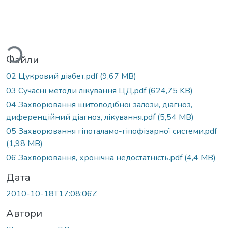
ажиться...
Файли
02 Цукровий діабет.pdf
(9,67 MB)
03 Сучасні методи лікування ЦД.pdf
(624,75 KB)
04 Захворювання щитоподібної залози, діагноз,
диференційний діагноз, лікування.pdf
(5,54 MB)
05 Захворювання гіпоталамо-гіпофізарної системи.pdf
(1,98 MB)
06 Захворювання, хронічна недостатність.pdf
(4,4 MB)
Дата
2010-10-18T17:08:06Z
Автори