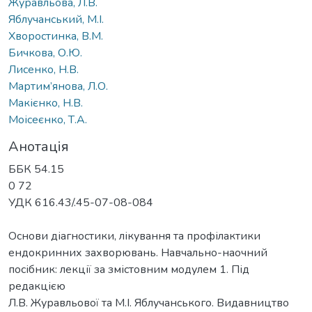
Журавльова, Л.В.
Яблучанський, М.І.
Хворостинка, В.М.
Бичкова, О.Ю.
Лисенко, Н.В.
Мартим’янова, Л.О.
Макієнко, Н.В.
Моісеєнко, Т.А.
Анотація
ББК 54.15
0 72
УДК 616.43/.45-07-08-084
Основи діагностики, лікування та профілактики
ендокринних захворювань. Навчально-наочний
посібник: лекції за змістовним модулем 1. Під
редакцією
Л.В. Журавльової та М.І. Яблучанського. Видавництво