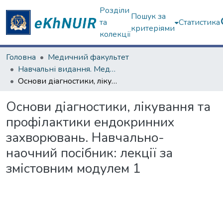
Розділи
Пошук за
та
Статистика
критеріями
колекції
Головна
Медичний факультет
Навчальні видання. Медичний факультет
Основи діагностики, лікування та профілактики ендокринних захворювань. Навчально-наочний посібник: лекції за змістовним модулем 1
Основи діагностики, лікування та
профілактики ендокринних
захворювань. Навчально-
наочний посібник: лекції за
змістовним модулем 1