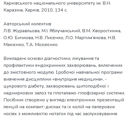
Харківського національного університету ім. В.Н.
Каразіна, Харків, 2010, 134 с.
Авторський колектив
Л.В. Журавльова, М.І. Яблучанський, В.М. Хворостинка,
О.Ю. Бичкова, Н.В. Лисенко, Л.О. Мартим’янова, Н.В.
Макієнко, Т.А. Моісеєнко
Викладені основи діагностики, лікування та
профілактики ендокринних захворювань, включених
до змістовного модулю 1робочої навчальної програми
вивчення дисципліни «внутрішня медицина», -
цукрового діабету, захворювань щитоподібної і
надниркових залоз та гіпоталамо-гіпофізарної системи.
Посібник створено у вигляді електронних презентацій
лекцій на компакт-дисках та їх копій на паперових
носіях з можливістю нотаток під час заслуховування.