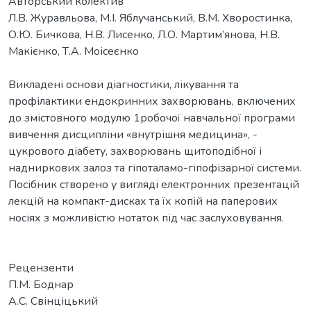
Авторський колектив
Л.В. Журавльова, М.І. Яблучанський, В.М. Хворостинка,
О.Ю. Бичкова, Н.В. Лисенко, Л.О. Мартим’янова, Н.В.
Макієнко, Т.А. Моісеєнко
Викладені основи діагностики, лікування та
профілактики ендокринних захворювань, включених
до змістовного модулю 1робочої навчальної програми
вивчення дисципліни «внутрішня медицина», -
цукрового діабету, захворювань щитоподібної і
надниркових залоз та гіпоталамо-гіпофізарної системи.
Посібник створено у вигляді електронних презентацій
лекцій на компакт-дисках та їх копій на паперових
носіях з можливістю нотаток під час заслуховування.
Рецензенти
П.М. Боднар
А.С. Свінціцький