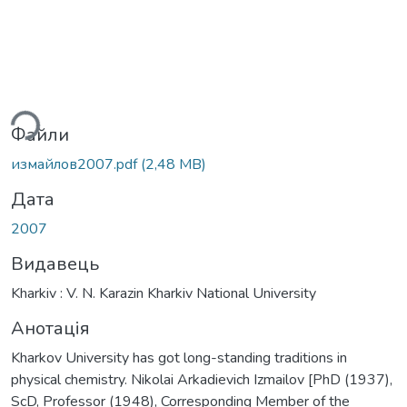
ться...
Файли
измайлов2007.pdf
(2,48 MB)
Дата
2007
Видавець
Kharkiv : V. N. Karazin Kharkiv National University
Анотація
Kharkov University has got long-standing traditions in
physical chemistry. Nikolai Arkadievich Izmailov [PhD (1937),
ScD, Professor (1948), Corresponding Member of the