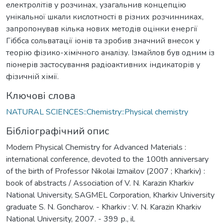
електролітів у розчинах, узагальнив концепцію
унікальної шкали кислотності в різних розчинниках,
запропонував кілька нових методів оцінки енергії
Гіббса сольватації іонів та зробив значний внесок у
теорію фізико-хімічного аналізу. Ізмайлов був одним із
піонерів застосування радіоактивних індикаторів у
фізичній хімії.
Ключові слова
NATURAL SCIENCES::Chemistry::Physical chemistry
Бібліографічний опис
Modern Physical Chemistry for Advanced Materials :
international сonference, devoted to the 100th anniversary
of the birth of Professor Nikolai Izmailov (2007 ; Kharkiv) :
book of abstracts / Association of V. N. Karazin Kharkiv
National University, SAGMEL Corporation, Kharkiv University
graduate S. N. Goncharov. - Kharkiv : V. N. Karazin Kharkiv
National University, 2007. - 399 р., il.