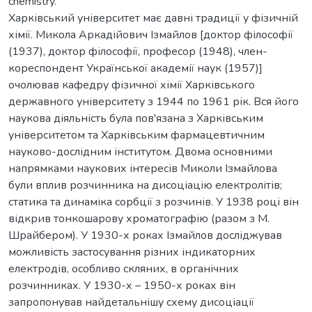
chemistry.
Харківський університет має давні традиції у фізичній
хімії. Микола Аркадійович Ізмайлов [доктор філософії
(1937), доктор філософії, професор (1948), член-
кореспондент Української академії наук (1957)]
очолював кафедру фізичної хімії Харківського
державного університету з 1944 по 1961 рік. Вся його
наукова діяльність була пов'язана з Харківським
університетом та Харківським фармацевтичним
науково-дослідним інститутом. Двома основними
напрямками наукових інтересів Миколи Ізмайлова
були вплив розчинника на дисоціацію електролітів;
статика та динаміка сорбції з розчинів. У 1938 році він
відкрив тонкошарову хроматографію (разом з М.
Шрайбером). У 1930-х роках Ізмайлов досліджував
можливість застосування різних індикаторних
електродів, особливо скляних, в органічних
розчинниках. У 1930-х – 1950-х роках він
запропонував найдетальнішу схему дисоціації