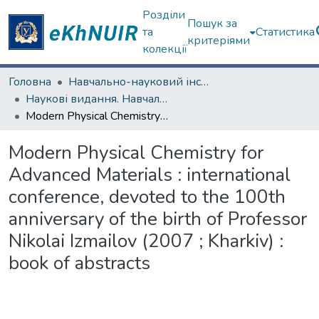
Розділи
Пошук за
та
Статистика
критеріями
колекції
Головна
Навчально-науковий інститут Хімії
Наукові видання. Навчально-науковий інститут Хімії
Modern Physical Chemistry for Advanced Materials : international сonference, devoted to the 100th anniversary of the birth of Professor Nikolai Izmailov (2007 ; Kharkiv) : book of abstracts
Modern Physical Chemistry for
Advanced Materials : international
сonference, devoted to the 100th
anniversary of the birth of Professor
Nikolai Izmailov (2007 ; Kharkiv) :
book of abstracts