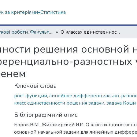
к за критеріями
Статистика
Наукові роботи. Факультет математики і інформатики
О классах единственности решения основной начальной задачи для линейных дифференциально-разностных уравнений с опережающим временем
нности решения основной 
еренциально-разностных 
менем
Ключові слова
рост функции
,
линейное дифференциально-разнос
класс единственности решения задачи
,
задача Коши
Бібліографічний опис
Борок В.М., Житомирский Я.И. О классах единствен
основной начальной задачи для линейных диффер