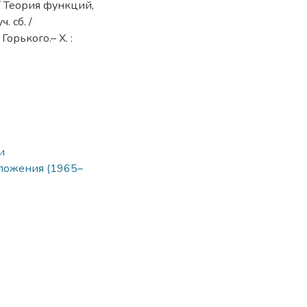
 Теория функций,
 сб. /
орького.– Х. :
и
ложения (1965–