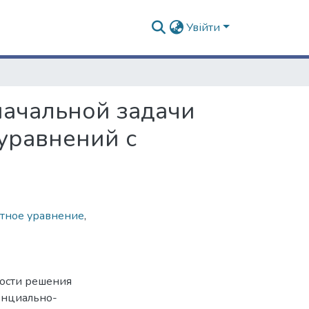
Увійти
начальной задачи
уравнений с
тное уравнение
,
ности решения
енциально-