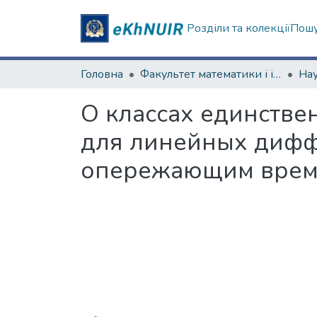
Розділи та колекції
Пошу
Головна
Факультет математики і інформатики
О классах единстве
для линейных дифф
опережающим вре