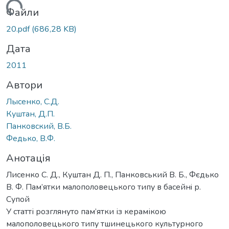
житься...
Файли
20.pdf
(686,28 KB)
Дата
2011
Автори
Лысенко, С.Д.
Куштан, Д.П.
Панковский, В.Б.
Федько, В.Ф.
Анотація
Лисенко С. Д., Куштан Д. П., Панковський В. Б., Фєдько
В. Ф. Пам’ятки малополовецького типу в басейнi р.
Супой
У статті розглянуто пам’ятки із керамікою
малополовецького типу тшинецького культурного