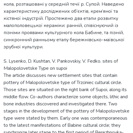
кола, розташовані у середній течії р. Супой. Наведено
характеристику досліджених об’єктів, крем’яної та
кістяної індустрій. Простежено два етапи розвитку
малополовецької кераміки: ранній, співіснуючий із
пізніми проявами культурного кола Бабине, та пізній,
синхронний ранньому етапу бережнівсько-маївської
зрубної культури.
S. Lysenko, D. Kushtan, V. Pankovskiy, V. Fedko. sites of
Malopolovetske Type on supoi
The article discusses new settlement sites that contain
pottery of Malopolovetske type of Trzciniec cultural circle.
Those sites are situated on the right bank of Supoi, along its
middle flow. Co-authors characterize some objects, lithic and
bone industries discovered and investigated there. Two
stages in the development of the pottery of Malopolovetske
type were stated by them. Early one was contemporaneous
to the latest manifestations of Babine cultural circle; they
synchronize later stage to the first period of Berezhnovka-