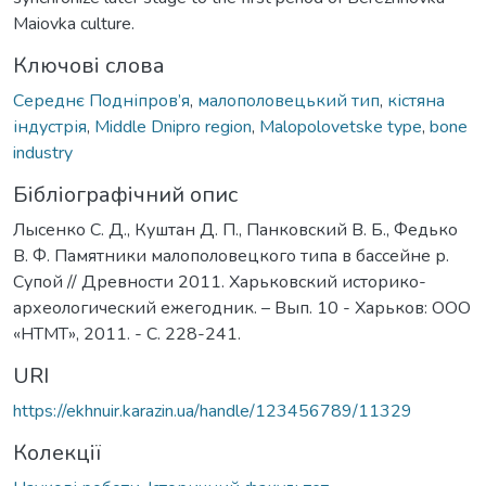
Maiovka culture.
Ключові слова
Середнє Подніпров’я
,
малополовецький тип
,
кістяна
індустрія
,
Middle Dnipro region
,
Malopolovetske type
,
bone
industry
Бібліографічний опис
Лысенко С. Д., Куштан Д. П., Панковский В. Б., Федько
В. Ф. Памятники малополовецкого типа в бассейне р.
Супой // Древности 2011. Харьковский историко-
археологический ежегодник. – Вып. 10 - Харьков: ООО
«НТМТ», 2011. - C. 228-241.
URI
https://ekhnuir.karazin.ua/handle/123456789/11329
Колекції