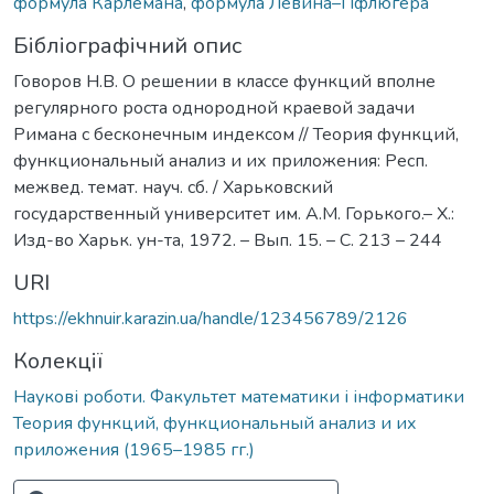
формула Карлемана
,
формула Левина–Пфлюгера
Бібліографічний опис
Говоров Н.В. О решении в классе функций вполне
регулярного роста однородной краевой задачи
Римана с бесконечным индексом // Теория функций,
функциональный анализ и их приложения: Респ.
межвед. темат. науч. сб. / Харьковский
государственный университет им. А.М. Горького.– Х.:
Изд-во Харьк. ун-та, 1972. – Вып. 15. – С. 213 – 244
URI
https://ekhnuir.karazin.ua/handle/123456789/2126
Колекції
Наукові роботи. Факультет математики і інформатики
Теория функций, функциональный анализ и их
приложения (1965–1985 гг.)