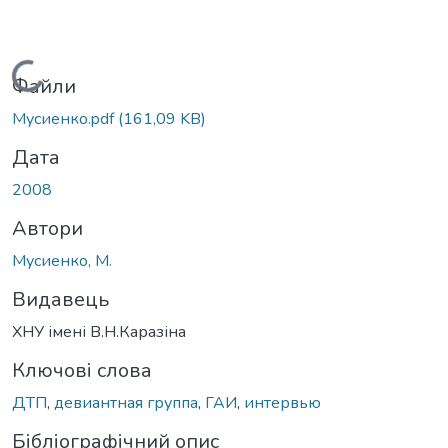
Вантажиться...
Файли
Мусиенко.pdf
(161,09 KB)
Дата
2008
Автори
Мусиенко, М.
Видавець
ХНУ імені В.Н.Каразіна
Ключові слова
ДТП
,
девиантная группа
,
ГАИ
,
интервью
Бібліографічний опис