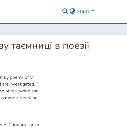
Увійти
ву таємниці в поезії
ret by poems of V.
f are investigated.
te of real world and
d is more interesting
е В. Свидзинского.