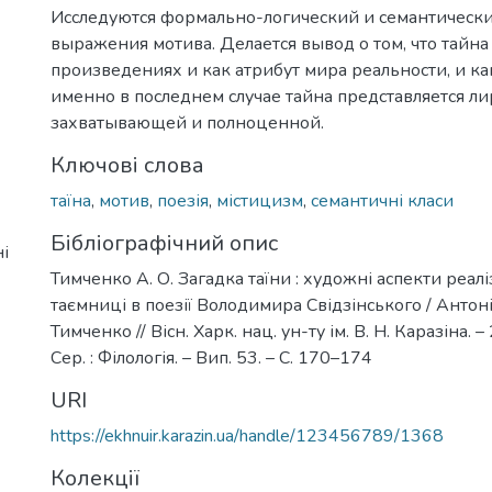
Исследуются формально-логический и семантическ
выражения мотива. Делается вывод о том, что тайна 
произведениях и как атрибут мира реальности, и ка
именно в последнем случае тайна представляется л
захватывающей и полноценной.
Ключові слова
таїна
,
мотив
,
поезія
,
містицизм
,
семантичні класи
Бібліографічний опис
і
Тимченко А. О. Загадка таїни : художні аспекти реалі
таємниці в поезії Володимира Свідзінського / Анто
Тимченко // Вісн. Харк. нац. ун-ту ім. В. Н. Каразіна. 
Сер. : Філологія. – Вип. 53. – С. 170–174
URI
https://ekhnuir.karazin.ua/handle/123456789/1368
Колекції