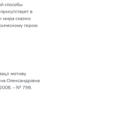
ий способы
присутствует в
к мира сказки;
ирическому герою
зації мотиву
ніна Олександрівна
– 2008. – № 798.