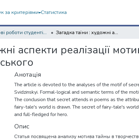
к за критеріями
Статистика
Наукові роботи студентів та аспірантів. Філологічний факультет
Загадка таїни : художні аспекти реалізації мотиву таємниці в поезії Володимира Свідзінського
жні аспекти реалізації моти
ського
Анотація
The article is devoted to the analyses of the motif of sec
Svidzinskyi. Formal-logical and semantic terms of the moti
The conclusion that secret attends in poems as the attribu
fairy-tale's world is drawn. The secret of fairy-tale's worl
and full-fledged for hero.
Опис
Статья посвящена анализу мотива тайны в творчеств