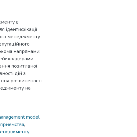
жменту в
ля ідентифікації
ного менеджменту
епутаційного
рьома напрямами:
стейкхолдерами
ання позитивної
ності дій з
ення розвиненості
енеджменту на
 management model
,
дприємства
,
менеджменту
,