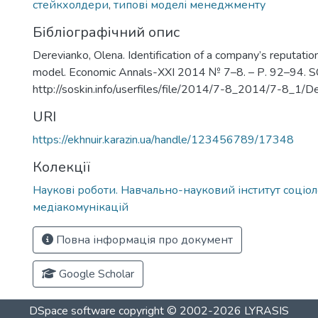
стейкхолдери
,
типові моделі менеджменту
Бібліографічний опис
Derevianko, Olena. Identification of a company’s reputat
model. Economic Annals-XXI 2014 № 7–8. – Р. 92–94.
http://soskin.info/userfiles/file/2014/7-8_2014/7-8_1/D
URI
https://ekhnuir.karazin.ua/handle/123456789/17348
Колекції
Наукові роботи. Навчально-науковий інститут соціоло
медіакомунікацій
Повна інформація про документ
Google Scholar
DSpace software
copyright © 2002-2026
LYRASIS