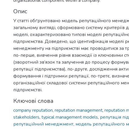
organizational component within a company.
Опис
У статті обґрунтовано модель репутаційного менед
загальному вигляді, сформовано систему критеріїв д
моделі, охарактеризовано типові моделі репутацій
підприємства. Доведено, що ідентифікація моделі р
менеджменту на підприємстві має проводитися за т
по-перше, вивчення рівня взаємодії із ключовими 
(зворотний зв’язок та залучення до процесу формув
репутації підприємства), по-друге, дослідження актив
формування і підтримки репутації, по-третє, визнач
організаційної складової системи репутаційного м
підприємстві.
Ключові слова
company reputation
,
reputation management
,
reputation
stakeholders
,
typical management models
,
репутація пі
репутаційний менеджмент
,
модель репутаційного 