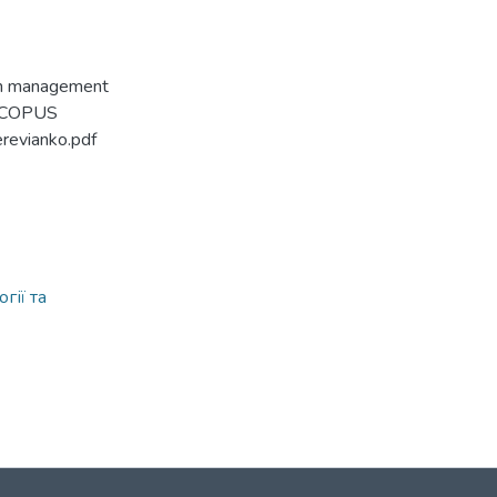
ion management
 SCOPUS
erevianko.pdf
гії та