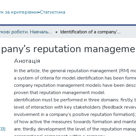
к за критеріями
Статистика
Наукові роботи. Навчально-науковий інститут соціології та медіакомунікацій
Identification of a company’s reputation management model
company’s reputation managem
Анотація
In the article, the general reputation management (RM) mo
a system of criteria for model identification has been form
company reputation management models have been descri
proven that reputation management model
identification must be performed in three domains: firstly,
level of interaction with key stakeholders (feedback revi
involvement in a company’s positive reputation formation);
of how active the measures towards formation and mainte
KB)
are; thirdly, development the level of the reputation ma