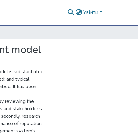
Увійти
ent model
del is substantiated;
ed; and typical
bed. It has been
 by reviewing the
ew and stakeholder’s
 secondly, research
nance of reputation
nagement system’s