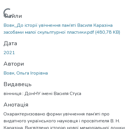
Вантажиться...
Файли
Вовк_До історії увічнення пам’яті Василя Каразіна
засобами малої скульптурної пластики.pdf
(480,78 KB)
Дата
2021
Автори
Вовк, Ольга Ігорівна
Видавець
вінниця : ДонНУ імені Василя Стуса
Анотація
Охарактеризовано форми увічнення пам’яті про
видатного українського науковця і просвітителя В. Н.
Каразіна. Висвітлено історію нової меморіальної дошки,