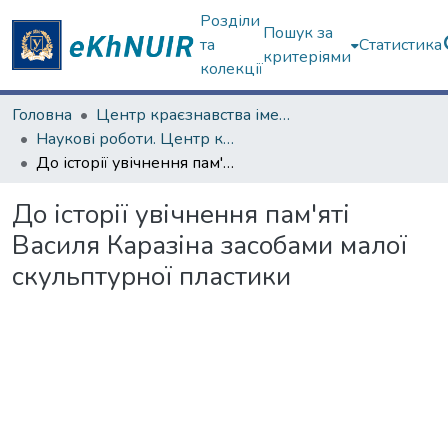
Розділи
Пошук за
та
Статистика
критеріями
колекції
Головна
Центр краєзнавства імені академіка П.Т. Тронька
Наукові роботи. Центр краєзнавства
До історії увічнення пам'яті Василя Каразіна засобами малої скульптурної пластики
До історії увічнення пам'яті
Василя Каразіна засобами малої
скульптурної пластики