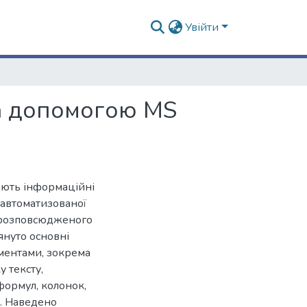
Увійти
за допомогою MS
чають інформаційні
 автоматизованої
 розповсюдженого
януто основні
ментами, зокрема
 тексту,
 формул, колонок,
и. Наведено