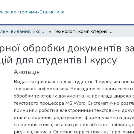
к за критеріями
Статистика
Навчальні видання. Економічний факультет
Технології комп’ютерної обробки документів за допомогою MS Word : конспект лекцій для студентів І курсу
ерної обробки документів 
ій для студентів І курсу
Анотація
Видання призначено для студентів 1 курсу, які вив
технології, інформатику. Викладено основні аспекти
обробки текстових документів на прикладі широко
текстового процесора MS Word. Систематично розгл
принципи роботи з електронними текстовими доку
етапи створення, редагування, форматування й друку
створення стилів, вставки різних об'єктів – таблиць,
рісунків, написів. Описано сервісні функції програм