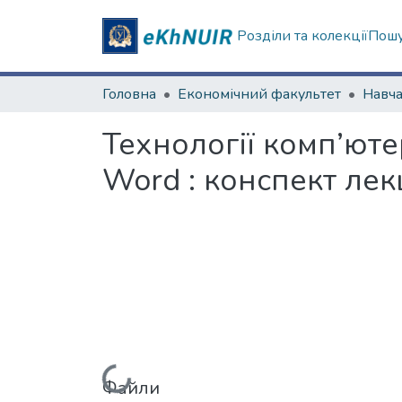
Розділи та колекції
Пошу
Головна
Економічний факультет
Технології комп’ют
Word : конспект лекц
Вантажиться...
Файли