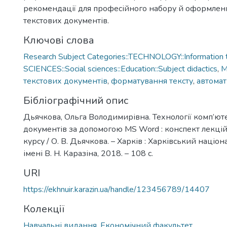
рекомендації для професійного набору й оформлен
текстових документів.
Ключові слова
Research Subject Categories::TECHNOLOGY::Information 
SCIENCES::Social sciences::Education::Subject didactics
,
M
текстових документів
,
форматування тексту
,
автомат
Бібліографічний опис
Дьячкова, Ольга Володимирівна. Технології комп’ют
документів за допомогою MS Word : конспект лекцій 
курсу / О. В. Дьячкова. – Харків : Харківський націо
імені В. Н. Каразіна, 2018. – 108 с.
URI
https://ekhnuir.karazin.ua/handle/123456789/14407
Колекції
Навчальні видання. Економічний факультет