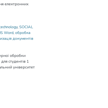
ня електронних
technology
,
SOCIAL
S Word
,
обробка
изація документів
ерної обробки
для студентів 1
нальний університет